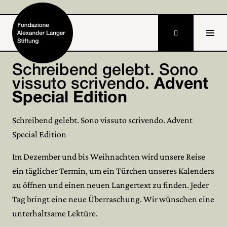

IT
Schreibend gelebt. Sono
vissuto scrivendo.
Advent
Home
Special Edition
Stiftung

Schreibend gelebt. Sono vissuto scrivendo. Advent
Special Edition
Tätigkeiten und Projekte

Im Dezember und bis Weihnachten wird unsere Reise
Alexander Langer

ein täglicher Termin, um ein Türchen unseres Kalenders
Archiv

zu öffnen und einen neuen Langertext zu finden. Jeder
Tag bringt eine neue Überraschung. Wir wünschen eine
Mitmachen

unterhaltsame Lektüre.