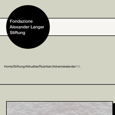
Home
Home
/
Stiftung
/
Aktuelles
/
Rubriken
/
Adventskalender
/
16_
Stiftung
Tätigkeiten und Projekte
Alexander Langer