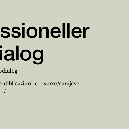

ssioneller

ialog
sdialog
ubblicazioni-e-risorse/sarajevo-
11/