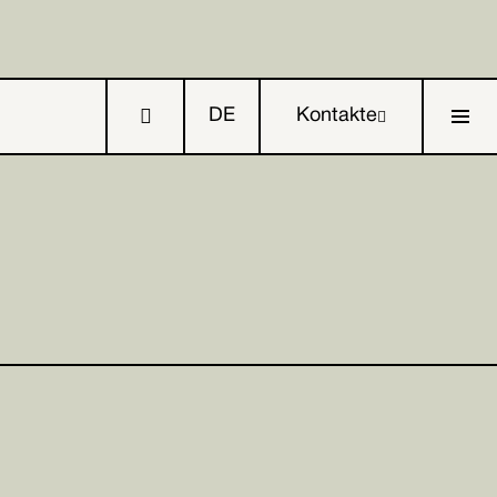

DE
Kontakte

IT


