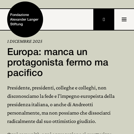

IT
1 DICEMBRE 2025
Europa: manca un
Home
protagonista fermo ma
Stiftung

pacifico
Tätigkeiten und Projekte

Presidente, presidenti, colleghe e colleghi, non
Alexander Langer

disconosciamo la fede e l'impegno europeista della
presidenza italiana, o anche di Andreotti
Archiv

personalmente, ma non possiamo che dissociarci
Mitmachen
radicalmente dal suo ottimistico giudizio.
