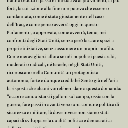
hanno ceduto il passo e l'iniziativa ai più violenti, ai più
forti, la cui azione alla fine non poteva che essere o
condannata, come é stato giustamente nell caso
dell'Iraq, e come penso avverrà oggi in questo
Parlamento, o approvata, come avverrà, temo, nei
confronti degli Stati Uniti, senza però lasciare spazi a
proprie iniziative, senza assumere un proprio profilo.
Come meravigliarci allora se né i popoli e i paesi arabi,
moderati o radicali, né Israele, né gli Stati Uniti,
riconoscano nella Comunità un protagonista
autonomo, forte e dunque credibile? Sento già nell'aria
la risposta che alcuni vorrebbero dare a questa domanda:
"occorre conquistarsi i galloni sul campo, ossia con la
guerra, fare passi in avanti verso una comune politica di
sicurezza e militare, là dove invece non siamo stati
capaci di sviluppare la qualità politica e democratica