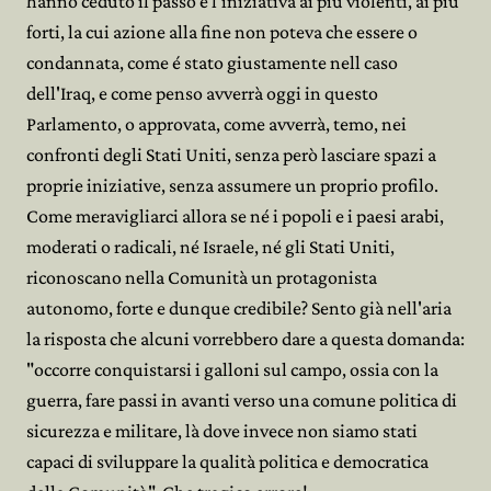
hanno ceduto il passo e l'iniziativa ai più violenti, ai più
forti, la cui azione alla fine non poteva che essere o
condannata, come é stato giustamente nell caso
dell'Iraq, e come penso avverrà oggi in questo
Parlamento, o approvata, come avverrà, temo, nei
confronti degli Stati Uniti, senza però lasciare spazi a
proprie iniziative, senza assumere un proprio profilo.
Come meravigliarci allora se né i popoli e i paesi arabi,
moderati o radicali, né Israele, né gli Stati Uniti,
riconoscano nella Comunità un protagonista
autonomo, forte e dunque credibile? Sento già nell'aria
la risposta che alcuni vorrebbero dare a questa domanda:
"occorre conquistarsi i galloni sul campo, ossia con la
guerra, fare passi in avanti verso una comune politica di
sicurezza e militare, là dove invece non siamo stati
capaci di sviluppare la qualità politica e democratica