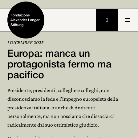

DE
1 DICEMBRE 2025
Europa: manca un
Home
protagonista fermo ma
Fondazione

pacifico
Attività e progetti

Presidente, presidenti, colleghe e colleghi, non
Alexander Langer

disconosciamo la fede e l'impegno europeista della
presidenza italiana, o anche di Andreotti
Archivio

personalmente, ma non possiamo che dissociarci
Partecipa
radicalmente dal suo ottimistico giudizio.
