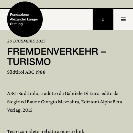

IT
20 DICEMBRE 2025
FREMDENVERKEHR –
Home
TURISMO
Stiftung

Südtirol ABC 1988
Tätigkeiten und Projekte

Alexander Langer
ABC-Sudtirolo, tradotto da Gabriele Di Luca, edito da

Siegfried Baur e Giorgio Mezzalira, Edizioni AlphaBeta
Archiv

Verlag, 2015
Mitmachen

Testo completo nel sito a questo
link