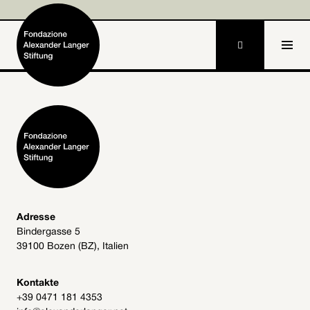

IT
Home
Stiftung

Tätigkeiten und Projekte

Alexander Langer

Adresse
Bindergasse 5
Archiv
39100 Bozen (BZ), Italien

Mitmachen

Kontakte
+39 0471 181 4353