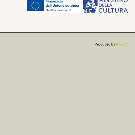


Produced by
Kreatif