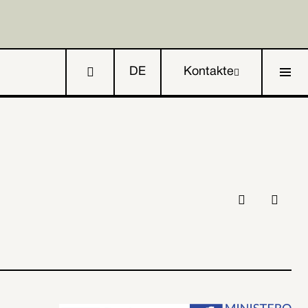

DE
Kontakte

IT




