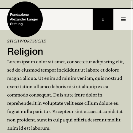

IT
STICHWORTSUCHE
Religion
Home
Lorem ipsum dolor sit amet, consectetur adipiscing elit,
Stiftung

sed do eiusmod tempor incididunt ut labore et dolore
magna aliqua. Ut enim ad minim veniam, quis nostrud
Tätigkeiten und Projekte

exercitation ullamco laboris nisi ut aliquip ex ea
Alexander Langer

commodo consequat. Duis aute irure dolor in
reprehenderit in voluptate velit esse cillum dolore eu
Archiv

fugiat nulla pariatur. Excepteur sint occaecat cupidatat
non proident, sunt in culpa qui officia deserunt mollit
Mitmachen

anim id est laborum.