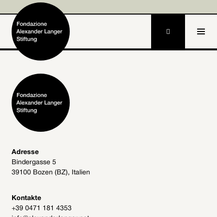

IT
Home
Stiftung

Tätigkeiten und Projekte

Alexander Langer

Adresse
Bindergasse 5
Archiv
39100 Bozen (BZ), Italien

Mitmachen

Kontakte
+39 0471 181 4353