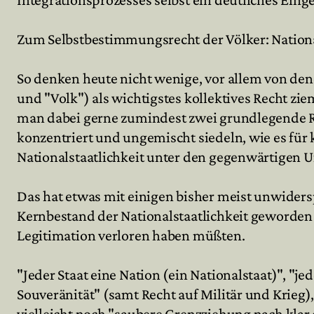
Zum Selbstbestimmungsrecht der Völker: Nationa
So denken heute nicht wenige, vor allem von de
und "Volk") als wichtigstes kollektives Recht z
man dabei gerne zumindest zwei grundlegende Real
konzentriert und ungemischt siedeln, wie es für
Nationalstaatlichkeit unter den gegenwärtigen 
Das hat etwas mit einigen bisher meist unwider
Kernbestand der Nationalstaatlichkeit geworden s
Legitimation verloren haben müßten.
"Jeder Staat eine Nation (ein Nationalstaat)", "j
Souveränität" (samt Recht auf Militär und Krieg
vielleicht noch "saubere Grenzziehung nach klar