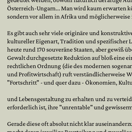
Österreich-Ungarn... Man wird kaum erwarten kön
sondern vor allem in Afrika und möglicherweise i
Es gibt auch sehr viele originäre und konstrukt
kultureller Eigenart, Tradition und spezifischer
heute rund 170 souveräne Staaten, aber gewiß üb
Gewalt durchgesetzte Reduktion auf bloß eine ein
rechtlichen Ordnung (die des modernen sogenan
und Profitwirtschaft) ruft verständlicherweise
"Fortschritt" - und quer dazu - Ökonomien, Kul
und Lebensgestaltung zu erhalten und zu verteid
erforderlich ist, ihre "unrentable" und gewisse
Gerade diese oft absolut nicht klar auseinande
macht deren jeweilige Beurteilung und zuverläss