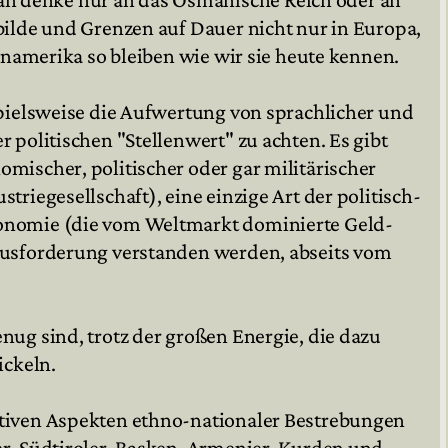
bilde und Grenzen auf Dauer nicht nur in Europa,
inamerika so bleiben wie wir sie heute kennen.
spielsweise die Aufwertung von sprachlicher und
politischen "Stellenwert" zu achten. Es gibt
mischer, politischer oder gar militärischer
riegesellschaft), eine einzige Art der politisch-
konomie (die vom Weltmarkt dominierte Geld-
rausforderung verstanden werden, abseits vom
ug sind, trotz der großen Energie, die dazu
ickeln.
ktiven Aspekten ethno-nationaler Bestrebungen
r, Südtiroler, Basken, Armenier, Kurden und