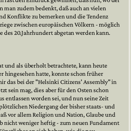
nn man zudem bedenkt, daß auch an vielen
und Konflikte zu bemerken und die Tendenz

Kriege zwischen europäischen Völkern - möglich
fte des 20.Jahrhundert abgetan werden kann.

at und als überholt betrachtete, kann heute
er hingesehen hatte, konnte schon früher
 das bei der "Helsinki Citizens' Assembly" in
etzt sein mag, dies aber für den Osten schon
s entlassen worden sei, und nun seine Zeit
lötzlichen Niedergang der bisher staats- und
daß vor allem Religion und Nation, Glaube und
b nicht weniger heftig - zum neuen Fundament
nstliches an sich haben, wie die neu