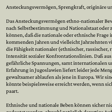
Ansteckungsvermögen, Sprengkraft, originäre un
Das Ansteckungsvermögen ethno-nationaler Beweg
nach Selbstbestimmung und Nationalstaat oder z
können, daß die nationale oder ethnische Frage
kommenden Jahren und vielleicht Jahrzehnten vie
die Fähigkeit nationaler (ethnischer, rassischer,
Intensität sozialer Konfrontationslinien. Daß a
gefährliche Spannungen, samt internationalen u
Erfahrung in Jugoslawien liefert leider jede Me
gewaltsamer ablaufen als jene in Europa. Wir si
könnte beispielsweise erreicht werden, wenn sic
paart.
Ethnische und nationale Beben können sicher nic
gedeutet werden, obwohl natürlich derartige A