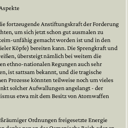
 Aspekte
ie fortzeugende Anstiftungskraft der Forderung
ten, um sich jetzt schon gut ausmalen zu
 keim-unfähig gemacht worden ist und in den
ieler Köpfe) bereiten kann. Die Sprengkraft und
ureißen, übersteigt nämlich bei weitem die
ollen ethno-nationalen Regungen auch sehr
, ist sattsam bekannt, und die tragische
hen Prozesse könnten teilweise noch um vieles
unkt solcher Aufwallungen angelangt - der
nalismus etwa mit dem Besitz von Atomwaffen
großräumiger Ordnungen freigesetzte Energie
n denke nur an das Osmanische Reich oder an