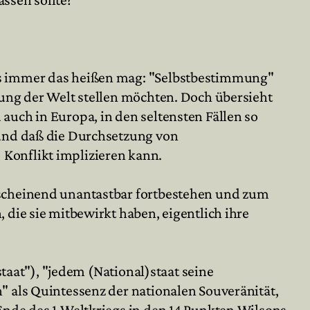
was immer das heißen mag: "Selbstbestimmung"
nung der Welt stellen möchten. Doch übersieht
auch in Europa, in den seltensten Fällen so
 und daß die Durchsetzung von
Konflikt implizieren kann.
nscheinend unantastbar fortbestehen und zum
 die sie mitbewirkt haben, eigentlich ihre
staat"), "jedem (National)staat seine
" als Quintessenz der nationalen Souveränität,
Ende des 1.Weltkriegs in den 14 Punkten Wilsons