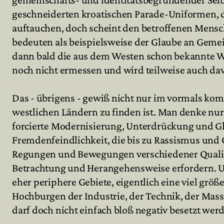
geschneiderten kroatischen Parade-Uniformen, d
auftauchen, doch scheint den betroffenen Mens
bedeuten als beispielsweise der Glaube an Gemei
dann bald die aus dem Westen schon bekannte Wi
noch nicht ermessen und wird teilweise auch d
Das - übrigens - gewiß nicht nur im vormals k
westlichen Ländern zu finden ist. Man denke nur
forcierte Modernisierung, Unterdrückung und Gle
Fremdenfeindlichkeit, die bis zu Rassismus und Ge
Regungen und Bewegungen verschiedener Qualität g
Betrachtung und Herangehensweise erfordern. U
eher periphere Gebiete, eigentlich eine viel größ
Hochburgen der Industrie, der Technik, der M
darf doch nicht einfach bloß negativ besetzt werde