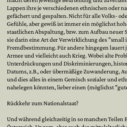
Lappen ihre je verschiedenen ethnischen oder nat
gefächert und gespalten. Nicht für alle Volks- o
Gefühle, aber gewiß ist immer ein möglichst hohe
staatlichen Abspaltung, bzw. zum Aufbau neuer St
sie darin eine Art der Verwirklichung des "small 
Fremdbestimmung. Für andere hingegen lauert je
Armee und vielleicht auch Krieg. Wobei alte Pr
Unterdrückungen und Diskriminierungen, histor
Datums, z.B., oder übermäßige Zuwanderung, 
und dies alles in einem Gemisch sozialer und e
nahelegen könnten, lieber einen (möglichst "gu
Rückkehr zum Nationalstaat?
Und während gleichzeitig in so manchen Teilen 
Österreich-Ungarn, aber auch der mittelalterlic