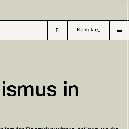

Kontakte

ismus in



an fast den Eindruck gewinnen, daß nun, wo der