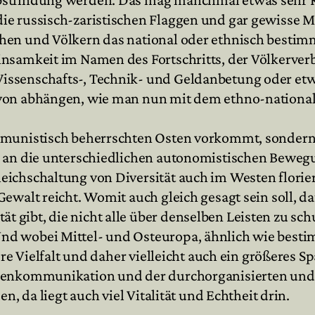
ie russisch-zaristischen Flaggen und gar gewisse
chen und Völkern das national oder ethnisch best
nsamkeit im Namen des Fortschritts, der Völkerverb
ssenschafts-, Technik- und Geldanbetung oder etwas
avon abhängen, wie man nun mit dem ethno-nation
ommunistisch beherrschten Osten vorkommt, sondern
 an die unterschiedlichen autonomistischen Bewegun
ichschaltung von Diversität auch im Westen florier
walt reicht. Womit auch gleich gesagt sein soll, daß
ibt, die nicht alle über denselben Leisten zu schus
nd wobei Mittel- und Osteuropa, ähnlich wie best
ere Vielfalt und daher vielleicht auch ein größeres 
assenkommunikation und der durchorganisierten un
n, da liegt auch viel Vitalität und Echtheit drin.