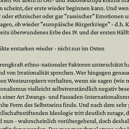
n scheint, der erste wieder beginnen kann. Und we
 oder ethnischer oder gar "rassischer" Emotionen 
agen, ob wieder "europäische Bürgerkriege" - d.h. 
reits überwundenes Erbe des 19. und der ersten Häl
kte erstarken wieder - nicht nur im Osten
prengkraft ethno-nationaler Faktoren unterschätzt h
und von Irrationalität sprechen. Wer hingegen genau
 Westeuropäern vorhalten, wenn sie sagen (wie mir
onalismus vielleicht selbstverständlich negativ bes
us einer Art Zwangs- und Fassaden-Internationalismu
te Form des Selbstseins finde. Und nach dem sehr p
schaftsstiftenden Ideologie tritt deutlich zutage, 
d nun - wahrscheinlich vorübergehend, doch deshal
stfindung werden. Das mag manchmal etwas sehr Kü