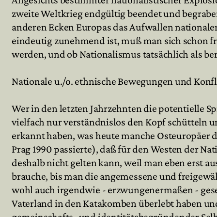
zweite Weltkrieg endgültig beendet und begrabe
anderen Ecken Europas das Aufwallen nationaler
Archiv
eindeutig zunehmend ist, muß man sich schon fr
werden, und ob Nationalismus tatsächlich als be
Mitmachen
Nationale u./o. ethnische Bewegungen und Konfli
Wer in den letzten Jahrzehnten die potentielle S
vielfach nur verständnislos den Kopf schütteln 
erkannt haben, was heute manche Osteuropäer den
Prag 1990 passierte), daß für den Westen der Nati
deshalb nicht gelten kann, weil man eben erst a
brauche, bis man die angemessene und freigewähl
wohl auch irgendwie - erzwungenermaßen - gesell
Vaterland in den Katakomben überlebt haben un
gemeinschafts- und identitätsbegründender Selb