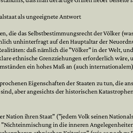
lstaat als ungeeignete Antwort
nen, die das Selbstbestimmungsrecht der Völker (
iemlich unhinterfragt auf den Hauptaltar der Neuord
itäten: daß nämlich die "Völker" in der Welt, und 
 klare ethnische Grenzziehungen erforderlich wäre,
Umständen ein hohes Maß an (auch internationalem) 
sprochenen Eigenschaften der Staaten zu tun, die a
ind, aber angesichts der historischen Katastrophen,
eder Nation ihren Staat" ("jedem Volk seinen National
), "Nichteinmischung in die inneren Angelegenheiten
 erkennbaren ethnischen Kriterien" (wie es noch zu 