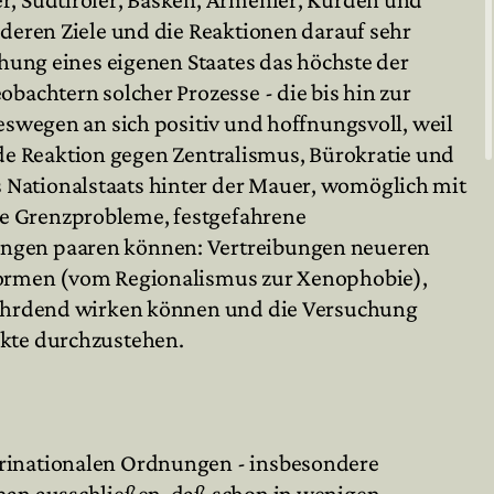
nderen Ziele und die Reaktionen darauf sehr
chung eines eigenen Staates das höchste der
bachtern solcher Prozesse - die bis hin zur
eswegen an sich positiv und hoffnungsvoll, weil
unde Reaktion gegen Zentralismus, Bürokratie und
 Nationalstaats hinter der Mauer, womöglich mit
te Grenzprobleme, festgefahrene
nungen paaren können: Vertreibungen neueren
rmen (vom Regionalismus zur Xenophobie),
efährdend wirken können und die Versuchung
ikte durchzustehen.
urinationalen Ordnungen - insbesondere
 man ausschließen, daß schon in wenigen