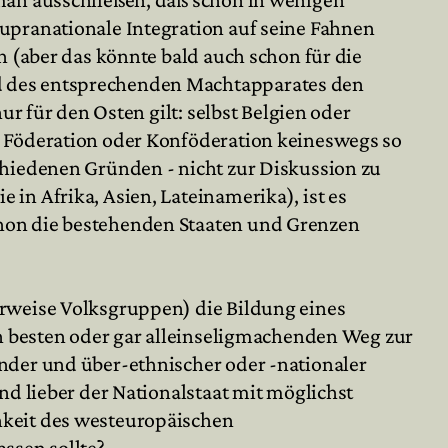
upranationale Integration auf seine Fahnen
n (aber das könnte bald auch schon für die
d des entsprechenden Machtapparates den
ur für den Osten gilt: selbst Belgien oder
r Föderation oder Konföderation keineswegs so
chiedenen Gründen - nicht zur Diskussion zu
in Afrika, Asien, Lateinamerika), ist es
chon die bestehenden Staaten und Grenzen
erweise Volksgruppen) die Bildung eines
en besten oder gar alleinseligmachenden Weg zur
nder und über-ethnischer oder -nationaler
nd lieber der Nationalstaat mit möglichst
hkeit des westeuropäischen
assen sollte?