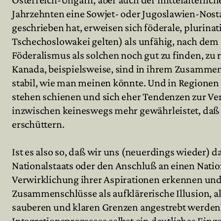
Jahrzehnten eine Sowjet- oder Jugoslawien-Nosta
geschrieben hat, erweisen sich föderale, plurina
Tschechoslowakei gelten) als unfähig, nach de
Föderalismus als solchen noch gut zu finden, zu r
Kanada, beispielsweise, sind in ihrem Zusammen
stabil, wie man meinen könnte. Und in Regionen 
stehen schienen und sich eher Tendenzen zur Vere
inzwischen keineswegs mehr gewährleistet, daß 
erschüttern.
Ist es also so, daß wir uns (neuerdings wieder)
Nationalstaats oder den Anschluß an einen Natio
Verwirklichung ihrer Aspirationen erkennen und 
Zusammenschlüsse als aufklärerische Illusion, al
sauberen und klaren Grenzen angestrebt werden?
Integrationsprozesses selbst ein deutliches Einge