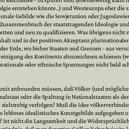
lgie entstehen könnte..) und Westeuropa eher die s
tionale Gebilde wie die Sowjetunion oder Jugoslawie
m Zusammenbruch der staatstragenden Ideologie un
etten und neu zu qualifizieren. Was übrigens nicht n
halt und in der positiven Akzeptanz plurinationale
der Erde, wo bisher Staaten und Grenzen - aus vers
inigung des Kontinents abzuzeichnen schienen (wie 
nationale oder ethnische Spannungen nicht bald s
 damit anfreunden müssen, daß Völker (und möglich
nalstaat oder die Spaltung in Nationalstaaten als d
zielstrebig verfolgen? Muß die Idee völkerverbinde
s lebloses idealistisches Kunstgebilde aufgegeben u
 Ist nicht die Langsamkeit und die Widersprüchlic
ständnis, daß man derartige Grillen lieber beiseite l