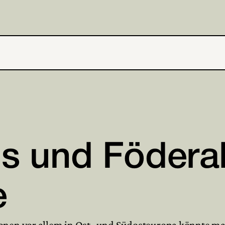
s und Föderal
e
ionen vor allem in Ost- und Südosteuropa könnte m