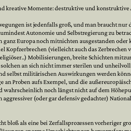
d kreative Momente: destruktive und konstruktive
ungen ist jedenfalls groß, und man braucht nur d
umindest Autonomie und Selbstregierung zu betrach
 in ganz Europa noch mitnichten ausgestanden oder
l Kopfzerbrechen (vielleicht auch das Zerbrechen v
 religiöser..) Mobilisierungen, breite Schichten mitz
us solchen an sich nicht immer sterilen und unheilv
nd selbst militärischen Auswirkungen werden können
nge an Proben aufs Exempel, und die außereuropäisc
nd wahrscheinlich noch längst nicht auf dem Höhep
h aggressiver (oder gar defensiv gedachter) Natio
ht bloß als eine bei Zerfallsprozessen vorheriger 
uflösungen enorme Umschichtungen hervorrufen: ma