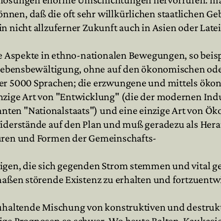
nen, daß die oft sehr willkürlichen staatlichen Ge
n nicht allzuferner Zukunft auch in Asien oder Late
ive Aspekte in ethno-nationalen Bewegungen, so bei
 Lebensbewältigung, ohne auf den ökonomischen oder 
er 5000 Sprachen; die erzwungene und mittels ökono
zige Art von "Entwicklung" (die der modernen Indust
nten "Nationalstaats") und eine einzige Art von Ö
 Widerstände auf den Plan und muß geradezu als He
turen und Formen der Gemeinschafts-
igen, die sich gegenden Strom stemmen und vital gen
rmaßen störende Existenz zu erhalten und fortzuentw
rzuhaltende Mischung von konstruktiven und destru
ige Prognosen so schwer. Wo heute Balten, Kaukasie