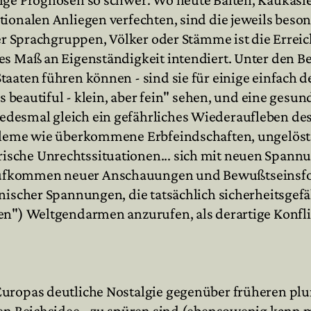
ionalen Anliegen verfechten, sind die jeweils beso
der Sprachgruppen, Völker oder Stämme ist die Errei
s Maß an Eigenständigkeit intendiert. Unter den Beo
aaten führen können - sind sie für einige einfach d
is beautiful - klein, aber fein" sehen, und eine ges
desmal gleich ein gefährliches Wiederaufleben des
obleme wie überkommene Erbfeindschaften, ungelös
ische Unrechtssituationen... sich mit neuen Span
Aufkommen neuer Anschauungen und Bewußtseinsfo
thnischer Spannungen, die tatsächlich sicherheitsg
ten") Weltgendarmen anzurufen, als derartige Konfl
Europas deutliche Nostalgie gegenüber früheren pl
hen Reichsidee - zu spüren sind (ebensowenig kann