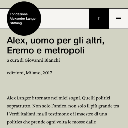

IT
Alex, uomo per gli altri,
Eremo e metropoli
Home
a cura di Giovanni Bianchi
Stiftung

edizioni, Milano, 2017
Tätigkeiten und Projekte

Alexander Langer

Alex Langer è tornato nei miei sogni. Quelli politici
Archiv

soprattutto. Non solo l’amico, non solo il più grande tra
i Verdi italiani, ma il testimone e il maestro di una
Mitmachen

politica che prende ogni volta le mosse dalle