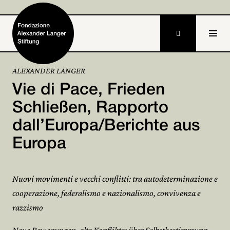

IT
ALEXANDER LANGER
Vie di Pace, Frieden
Home
Schließen, Rapporto
Stiftung

dall’Europa/Berichte aus
Tätigkeiten und Projekte

Europa
Alexander Langer

Nuovi movimenti e vecchi conflitti: tra autodeterminazione e
Archiv

cooperazione, federalismo e nazionalismo, convivenza e
razzismo
Mitmachen
