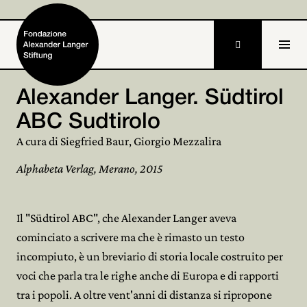

IT
Alexander Langer. Südtirol
ABC Sudtirolo
Home
A cura di Siegfried Baur, Giorgio Mezzalira
Stiftung

Alphabeta Verlag, Merano, 2015
Tätigkeiten und Projekte

Alexander Langer

Il "Südtirol ABC", che Alexander Langer aveva
cominciato a scrivere ma che è rimasto un testo
Archiv

incompiuto, è un breviario di storia locale costruito per
voci che parla tra le righe anche di Europa e di rapporti
Mitmachen

tra i popoli. A oltre vent'anni di distanza si ripropone