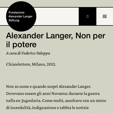

IT
Alexander Langer, Non per
il potere
Home
A cura di Federico Faloppa
Stiftung

Chiarelettere, Milano, 2012.
Tätigkeiten und Projekte

Alexander Langer

Non so come e quando scoprì Alexander Langer.
Archiv

Dovevano essere gli anni Novanta: durante la guerra
nella ex-Jugoslavia. Come molti, ascoltavo con un misto
Mitmachen

di incredulità, indignazione e rabbia le notizie