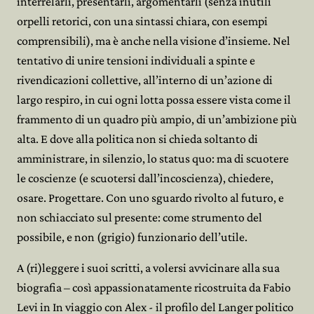
interrelarli, presentarli, argomentarli (senza inutili
orpelli retorici, con una sintassi chiara, con esempi
comprensibili), ma è anche nella visione d’insieme. Nel
tentativo di unire tensioni individuali a spinte e
rivendicazioni collettive, all’interno di un’azione di
largo respiro, in cui ogni lotta possa essere vista come il
frammento di un quadro più ampio, di un’ambizione più
alta. E dove alla politica non si chieda soltanto di
amministrare, in silenzio, lo status quo: ma di scuotere
le coscienze (e scuotersi dall’incoscienza), chiedere,
osare. Progettare. Con uno sguardo rivolto al futuro, e
non schiacciato sul presente: come strumento del
possibile, e non (grigio) funzionario dell’utile.
A (ri)leggere i suoi scritti, a volersi avvicinare alla sua
biografia – così appassionatamente ricostruita da Fabio
Levi in In viaggio con Alex - il profilo del Langer politico