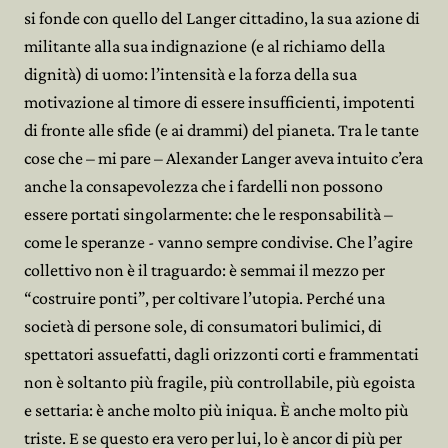
si fonde con quello del Langer cittadino, la sua azione di
militante alla sua indignazione (e al richiamo della
dignità) di uomo: l’intensità e la forza della sua
motivazione al timore di essere insufficienti, impotenti
di fronte alle sfide (e ai drammi) del pianeta. Tra le tante
cose che – mi pare – Alexander Langer aveva intuito c’era
anche la consapevolezza che i fardelli non possono
essere portati singolarmente: che le responsabilità –
come le speranze - vanno sempre condivise. Che l’agire
collettivo non è il traguardo: è semmai il mezzo per
“costruire ponti”, per coltivare l’utopia. Perché una
società di persone sole, di consumatori bulimici, di
spettatori assuefatti, dagli orizzonti corti e frammentati
non è soltanto più fragile, più controllabile, più egoista
e settaria: è anche molto più iniqua. È anche molto più
triste. E se questo era vero per lui, lo è ancor di più per