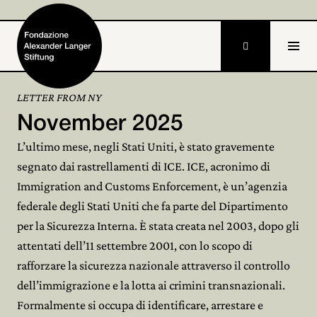

LETTER FROM NY
November 2025
Home
L’ultimo mese, negli Stati Uniti, è stato gravemente
Fondazione

segnato dai rastrellamenti di ICE. ICE, acronimo di
Immigration and Customs Enforcement, è un’agenzia
Attività e progetti

federale degli Stati Uniti che fa parte del Dipartimento
Alexander Langer

per la Sicurezza Interna. È stata creata nel 2003, dopo gli
attentati dell’11 settembre 2001, con lo scopo di
Archivio

rafforzare la sicurezza nazionale attraverso il controllo
dell’immigrazione e la lotta ai crimini transnazionali.
Partecipa

Formalmente si occupa di identificare, arrestare e