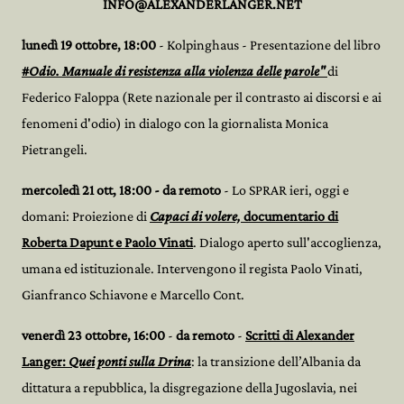
INFO@ALEXANDERLANGER.NET
lunedì 19 ottobre, 18:00
- Kolpinghaus - Presentazione del libro
#
Odio. Manuale di resistenza alla violenza delle parole"
di
Federico Faloppa (Rete nazionale per il contrasto ai discorsi e ai
fenomeni d'odio) in dialogo con la giornalista Monica
Pietrangeli.
mercoledì 21 ott, 18:00 - da remoto
- Lo SPRAR ieri, oggi e
domani: Proiezione di
Capaci di volere,
documentario di
Roberta Dapunt e Paolo Vinati
. Dialogo aperto sull'accoglienza,
umana ed istituzionale. Intervengono il regista Paolo Vinati,
Gianfranco Schiavone e Marcello Cont.
venerdì 23 ottobre, 16:00
-
da remoto
-
Scritti di Alexander
Langer:
Quei ponti sulla Drina
: la transizione dell’Albania da
dittatura a repubblica, la disgregazione della Jugoslavia, nei