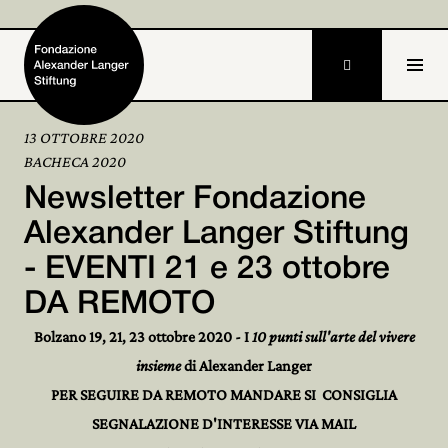

13 OTTOBRE 2020
BACHECA 2020
Home
Newsletter Fondazione
Fondazione

Alexander Langer Stiftung
- EVENTI 21 e 23 ottobre
Attività e progetti

DA REMOTO
Alexander Langer

Bolzano 19, 21, 23 ottobre 2020 - I
10 punti sull'arte del vivere
Archivio

insieme
di Alexander Langer
PER SEGUIRE DA REMOTO MANDARE SI CONSIGLIA
Partecipa

SEGNALAZIONE D'INTERESSE VIA MAIL