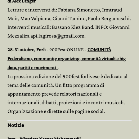
di Alex Langer
Letture e interventi di: Fabiana Simonetto, Irmtraud
Mair, Mao Valpiana, Gianni Tamino, Paolo Bergamaschi.
Interventi musicali: Bassano Klez Band. INFO: Giovanni
Mezzalira
api.lagirosa@gmail.com
.
28-31 ottobre, Forlì
- 900Fest:ONLINE -
COMUNITÀ
Federalismo, community organizing, comunità virtuali e big
data, partiti e movimenti
-
La prossima edizione del 900fest forlivese è dedicata al
tema delle comunità. Un fitto programma di
appuntamento prevede relatori nazionali e
internazionali, dibatti, proiezioni e incontri musicali.
Organizzazione e dirette sulle pagine social.
Notizie
Iran - Rilasciata Narges Mohammadi!