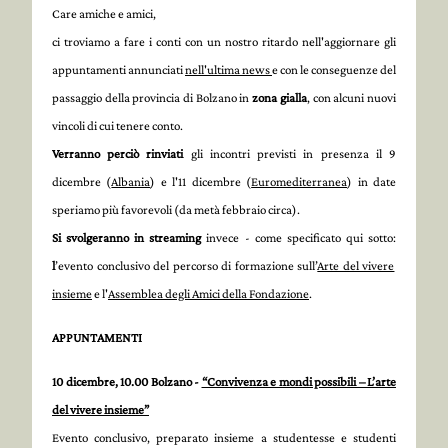
Care amiche e amici,
ci troviamo a fare i conti con un nostro ritardo nell'aggiornare gli
appuntamenti annunciati
nell'ultima news
e con le conseguenze del
passaggio della provincia di Bolzano in
zona gialla
, con alcuni nuovi
vincoli di cui tenere conto.
Verranno perciò rinviati
gli incontri previsti in presenza il 9
dicembre (
Albania
) e l'11 dicembre (
Euromediterranea
) in date
speriamo più favorevoli (da metà febbraio circa).
Si svolgeranno in streaming
invece - come specificato qui sotto:
l
’evento conclusivo del percorso di formazione sull’
Arte del vivere
insieme
e l'
Assemblea degli Amici della Fondazione
.
APPUNTAMENTI
10 dicembre, 10.00 Bolzano -
“Convivenza e mondi possibili – L’arte
del vivere insieme”
Evento conclusivo, preparato insieme a studentesse e studenti