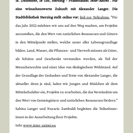
16. Dezember, 18 Uhr, Sterzing
- Präsentation:
Inter-Azioni
. Für
eine wünschenswerte Zukunft mit Alexander Langer. Die
Stadtbibliothek Sterzing stellt online vor:
link zur Teilnahme.
"Für
das Jahr 2022 möchten wir uns auf den Weg machen, um Projekte
anzustoßen, die den Wert von natürlichen Ressourcen und Gütern
in den Mittelpunkt stellen, welche unser aller Lebensgrundlage
bilden. Land, Wasser, die Pflanzen- und Tierwelt müssen als Güter,
als Schätze und Geschenke verstanden werden, als Teil der
Menschenrechte und einer Idee von ökologischem Wohlstand. Auf
der Grundlage der Gedanken und Texte von Alexander Langer, die
aktueller denn je sind, laden wir Jungen und Mädchen ab dem
Mittelschulalter ein, Projekte zu erarbeiten, die das Verständnis um
den Wert von Gemeingütern und natürlichen Ressourcen fördern.”
Sabina Langer und Nazario Zambaldi begleiten die Teilnehmer:
innen in der Ausarbeitung ihrer Projekte.
Info:
www.inter-azioni.eu