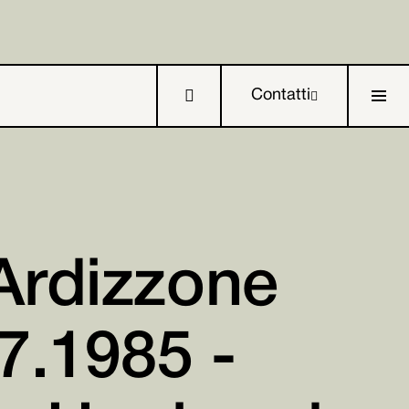

Contatti

Ardizzone

7.1985 -

