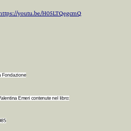
https://youtu.be/H05LTQegcmQ
ella Fondazione
i Valentina Emeri contenute nel libro:
1985