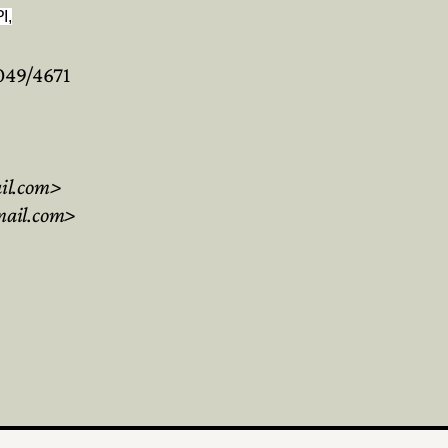
I,
049/4671
il.com>
mail.com>