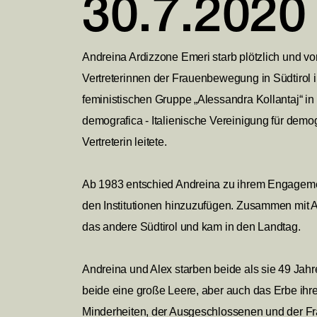
30.7.2020 
Andreina Ardizzone Emeri starb plötzlich und vo
Vertreterinnen der Frauenbewegung in Südtirol i
feministischen Gruppe „Alessandra Kollantaj“ i
demografica - Italienische Vereinigung für demo
Vertreterin leitete.
Ab 1983 entschied Andreina zu ihrem Engagement 
den Institutionen hinzuzufügen. Zusammen mit Ale
das andere Südtirol und kam
in den Landtag.
Andreina und Alex starben beide als sie 49 Jahre 
beide eine große Leere, aber auch das Erbe ih
Minderheiten, der Ausgeschlossenen und der Fra