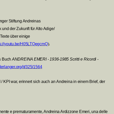
nger Stiftung Andreinas
 und der Zukunft für Alto Adige/
 Texte über einige
ps://youtu.be/H05LTQegcmQ
).
as Buch
ANDREINA EMERI - 1936-1985
Scritti e Ricordi -
erlanger.org/it/325/1564
/ KPI war, erinnert sich auch an Andreina in einem Brief, der
samente e prematuramente, Andreina Ardizzone Emeri, una delle