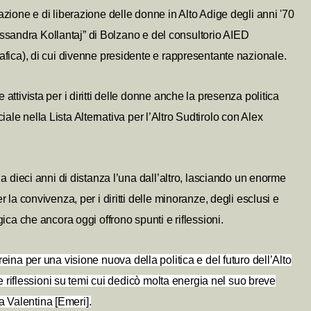
ione e di liberazione delle donne in Alto Adige degli anni '70
lessandra Kollantaj” di Bolzano e del consultorio AIED
fica), di cui divenne presidente e rappresentante nazionale.
tivista per i diritti delle donne anche la presenza politica
ciale nella Lista Alternativa per l’Altro Sudtirolo con Alex
 dieci anni di distanza l’una dall’altro, lasciando un enorme
la convivenza, per i diritti delle minoranze, degli esclusi e
ica che ancora oggi offrono spunti e riflessioni.
na per una visione nuova della politica e del futuro dell’Alto
e riflessioni su temi cui dedicò molta energia nel suo breve
ia Valentina [Emeri].