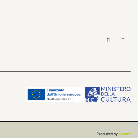



Produced by
Kreatif