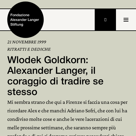

21 NOVEMBRE 1999
RITRATTI E DEDICHE
Home
Wlodek Goldkorn:
Fondazione

Alexander Langer, il
coraggio di tradire se
Attività e progetti

stesso
Alexander Langer

Mi sembra strano che qui a Firenze si faccia una cosa per
Archivio

ricordare Alex e che manchi Adriano Sofri, che con lui ha
condiviso molte cose e anche le vere lacerazioni di cui
Partecipa

melle prossime settimane, che saranno sempre più