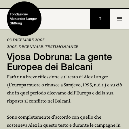

03 DICEMBRE 2005
2005-DECENNALE-TESTIMONIANZE
Home
Vjosa Dobruna: La gente
Fondazione

Europea dei Balcani
Farò una breve riflessione sul testo di Alex Langer
Attività e progetti

(L’europa muore o rinasce a Sarajevo, 1995, n.d.t.) e su ciò
Alexander Langer

che in quel periodo dicevamo dell’Europa e della sua
risposta al conflitto nei Balcani.
Archivio

Partecipa
Sono completamente d’accordo con quello che

sosteneva Alex in questo testo e durante le campagne in