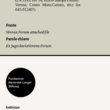
(2.4.1993, ore 14, ufficio stampa Forum)
Verona, Centro Mons.Carraro, tel.e fax
045-912407)
Fonte
Verona Forum attached file
Parole chiave
Ex JugoslaviaVerona Forum
Indirizzo