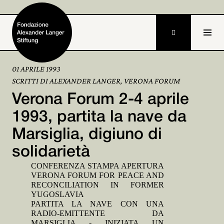

01 APRILE 1993
SCRITTI DI ALEXANDER LANGER, VERONA FORUM
Home
Verona Forum 2-4 aprile
Fondazione

1993, partita la nave da
Marsiglia, digiuno di
Attività e progetti

solidarietà
Alexander Langer

CONFERENZA STAMPA APERTURA
VERONA FORUM FOR PEACE AND
Archivio

RECONCILIATION IN FORMER
YUGOSLAVIA
Partecipa

PARTITA LA NAVE CON UNA
RADIO-EMITTENTE DA
MARSIGLIA - INIZIATA UN