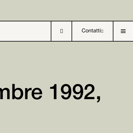

Contatti

mbre 1992,


