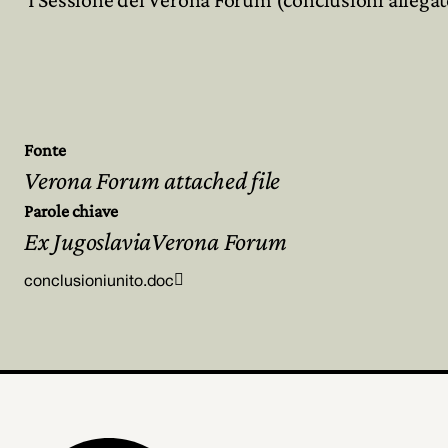
Archivio
Partecipa
Fonte
Verona Forum attached file
Parole chiave
Ex JugoslaviaVerona Forum

conclusioniunito.doc