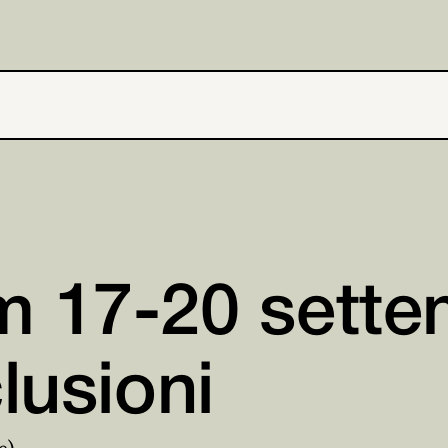
m 17-20 sette
lusioni
e)