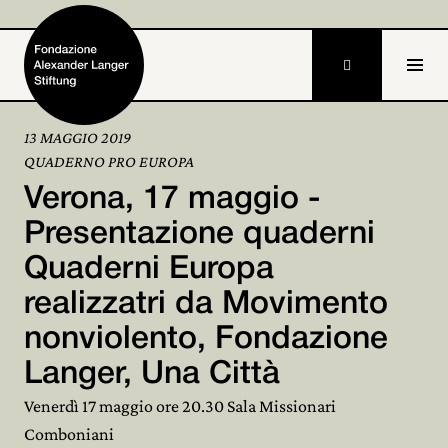

13 MAGGIO 2019
QUADERNO PRO EUROPA
Home
Verona, 17 maggio -
Fondazione

Presentazione quaderni
Quaderni Europa
Attività e progetti

realizzatri da Movimento
Alexander Langer

nonviolento, Fondazione
Archivio

Langer, Una Città
Partecipa
Venerdì 17 maggio ore 20.30 Sala Missionari

Comboniani