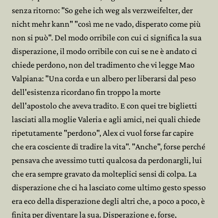
senza ritorno: "So gehe ich weg als verzweifelter, der
nicht mehr kann" "così me ne vado, disperato come più
non si può". Del modo orribile con cui ci significa la sua
disperazione, il modo orribile con cui se ne è andato ci
chiede perdono, non del tradimento che vi legge Mao
Valpiana: "Una corda e un albero per liberarsi dal peso
dell'esistenza ricordano fin troppo la morte
dell'apostolo che aveva tradito. E con quei tre biglietti
lasciati alla moglie Valeria e agli amici, nei quali chiede
ripetutamente "perdono", Alex ci vuol forse far capire
che era cosciente di tradire la vita". "Anche", forse perché
pensava che avessimo tutti qualcosa da perdonargli, lui
che era sempre gravato da molteplici sensi di colpa. La
disperazione che ci ha lasciato come ultimo gesto spesso
era eco della disperazione degli altri che, a poco a poco, è
finita per diventare la sua. Disperazione e, forse,