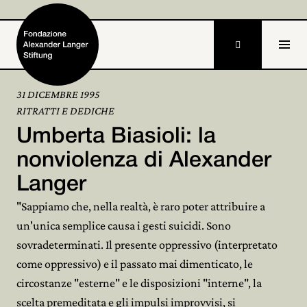

31 DICEMBRE 1995
RITRATTI E DEDICHE
Home
Umberta Biasioli: la
Fondazione

nonviolenza di Alexander
Langer
Attività e progetti

"Sappiamo che, nella realtà, è raro poter attribuire a
Alexander Langer

un'unica semplice causa i gesti suicidi. Sono
sovradeterminati. Il presente oppressivo (interpretato
Archivio

come oppressivo) e il passato mai dimenticato, le
Partecipa

circostanze "esterne" e le disposizioni "interne", la
scelta premeditata e gli impulsi improvvisi, si