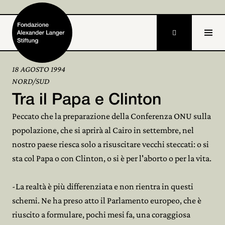

18 AGOSTO 1994
NORD/SUD
Home
Tra il Papa e Clinton
Fondazione

Peccato che la preparazione della Conferenza ONU sulla
popolazione, che si aprirà al Cairo in settembre, nel
Attività e progetti

nostro paese riesca solo a risuscitare vecchi steccati: o si
Alexander Langer
sta col Papa o con Clinton, o si è per l'aborto o per la vita.

Archivio

-La realtà è più differenziata e non rientra in questi
schemi. Ne ha preso atto il Parlamento europeo, che è
Partecipa

riuscito a formulare, pochi mesi fa, una coraggiosa