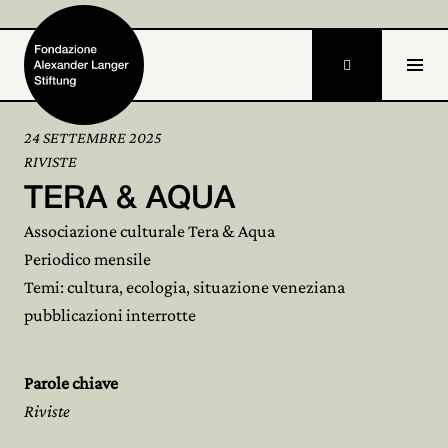

24 SETTEMBRE 2025
RIVISTE
Home
TERA & AQUA
Fondazione

Associazione culturale Tera & Aqua
Periodico mensile
Attività e progetti

Temi: cultura, ecologia, situazione veneziana
Alexander Langer
pubblicazioni interrotte

Archivio

Parole chiave
Partecipa

Riviste