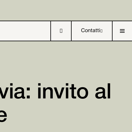

Contatti

ia: invito al

e

