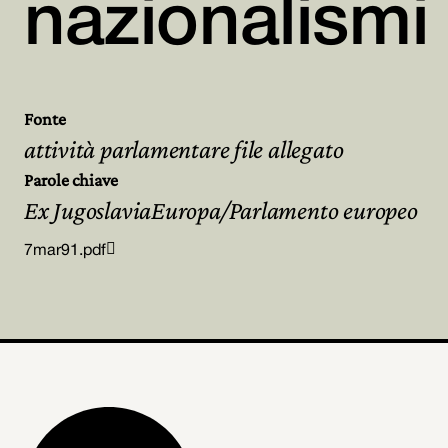
nazionalismi
Archivio
Fonte
Partecipa
attività parlamentare file allegato
Parole chiave
Ex JugoslaviaEuropa/Parlamento europeo

7mar91.pdf