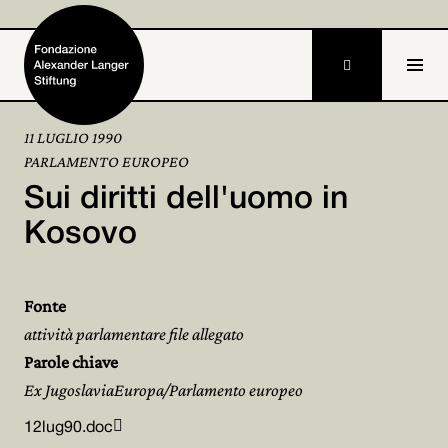

11 LUGLIO 1990
PARLAMENTO EUROPEO
Home
Sui diritti dell'uomo in
Fondazione

Kosovo
Attività e progetti

Fonte
Alexander Langer

attività parlamentare file allegato
Archivio
Parole chiave

Ex JugoslaviaEuropa/Parlamento europeo
Partecipa


12lug90.doc