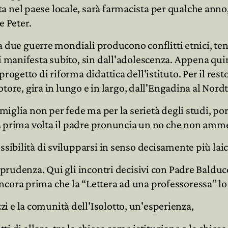
 nel paese locale, sarà farmacista per qualche anno, 
e Peter.
lla due guerre mondiali producono conflitti etnici, ten
i manifesta subito, sin dall'adolescenza. Appena qui
ogetto di riforma didattica dell'istituto. Per il resto
motore, gira in lungo e in largo, dall'Engadina al Nor
amiglia non per fede ma per la serietà degli studi, po
 la prima volta il padre pronuncia un no che non amme
ssibilità di svilupparsi in senso decisamente più laic
sprudenza. Qui gli incontri decisivi con Padre Balducc
ncora prima che la “Lettera ad una professoressa” l
 e la comunità dell'Isolotto, un'esperienza,