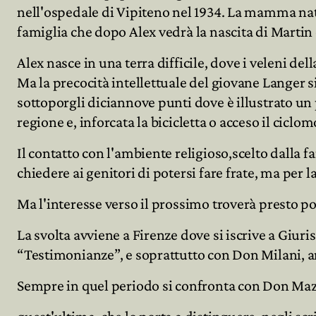
nell'ospedale di Vipiteno nel 1934. La mamma nata
famiglia che dopo Alex vedrà la nascita di Martin 
Alex nasce in una terra difficile, dove i veleni de
Ma la precocità intellettuale del giovane Langer s
sottoporgli diciannove punti dove è illustrato un pr
regione e, inforcata la bicicletta o acceso il ciclo
Il contatto con l'ambiente religioso,scelto dalla f
chiedere ai genitori di potersi fare frate, ma per
Ma l'interesse verso il prossimo troverà presto po
La svolta avviene a Firenze dove si iscrive a Giuri
“Testimonianze”, e soprattutto con Don Milani, a
Sempre in quel periodo si confronta con Don Mazzi