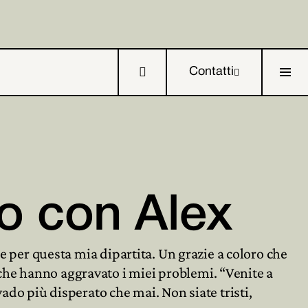

Contatti

io con Alex

he per questa mia dipartita. Un grazie a coloro che

che hanno aggravato i miei problemi. “Venite a
ado più disperato che mai. Non siate tristi,
