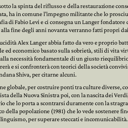
a sotto la spinta del riflusso e della restaurazione c
ata, ha in comune l'impegno militante che lo prosciugh
afia di Fabio Levi e ci consegna un Langer fondatore
he alla fine degli anni novanta verranno fatti propri 
dità Alex Langer abbia fatto da vero e proprio battis
ed economico basato sulla sobrietà, stili di vita virtu
 alla necessità fondamentale di un giusto riequilibri
erà e si confronterà con teorici della società convivi
dana Shiva, per citarne alcuni.
obale, per costruire ponti tra culture diverse, contr
ta della Nuova Sinistra poi, con la nascita dei Verdi
torio che lo porta a scontrarsi duramente con la str
 della popolazione (1981) che lo vede sostenere fino 
inguismo, per superare steccati e incomunicabilità.