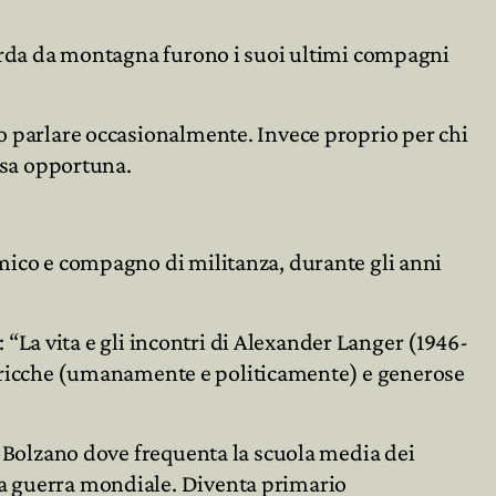
 corda da montagna furono i suoi ultimi compagni

to parlare occasionalmente. Invece proprio per chi

cosa opportuna.
amico e compagno di militanza, durante gli anni
e: “La vita e gli incontri di Alexander Langer (1946-
ali, ricche (umanamente e politicamente) e generose
 a Bolzano dove frequenta la scuola media dei
ma guerra mondiale. Diventa primario