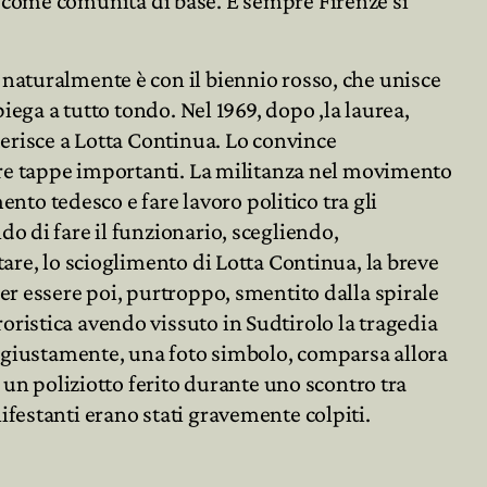
esa come comunità di base. E sempre Firenze si
naturalmente è con il biennio rosso, che unisce
iega a tutto tondo. Nel 1969, dopo ,la laurea,
derisce a Lotta Continua. Lo convince
ltre tappe importanti. La militanza nel movimento
ento tedesco e fare lavoro politico tra gli
o di fare il funzionario, scegliendo,
are, lo scioglimento di Lotta Continua, la breve
er essere poi, purtroppo, smentito dalla spirale
ristica avendo vissuto in Sudtirolo la tragedia
o, giustamente, una foto simbolo, comparsa allora
 un poliziotto ferito durante uno scontro tra
festanti erano stati gravemente colpiti.