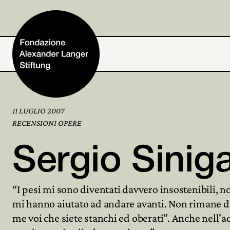
11 LUGLIO 2007
Home
RECENSIONI OPERE
Sergio Siniga
Fondazione
“I pesi mi sono diventati davvero insostenibili, n
Attività e progetti
mi hanno aiutato ad andare avanti. Non rimane da
me voi che siete stanchi ed oberati”. Anche nell'a
Alexander Langer