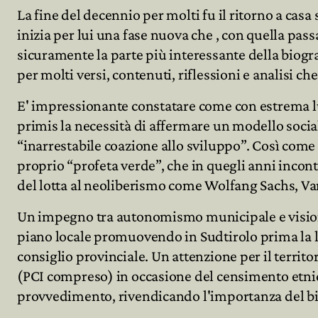
La fine del decennio per molti fu il ritorno a cas
inizia per lui una fase nuova che , con quella pass
sicuramente la parte più interessante della biogr
per molti versi, contenuti, riflessioni e analisi c
E' impressionante constatare come con estrema luci
primis la necessità di affermare un modello sociale 
“inarrestabile coazione allo sviluppo”. Così come
proprio “profeta verde”, che in quegli anni incontr
del lotta al neoliberismo come Wolfang Sachs, Van
Un impegno tra autonomismo municipale e visione gl
piano locale promuovendo in Sudtirolo prima la lis
consiglio provinciale. Un attenzione per il terri
(PCI compreso) in occasione del censimento etnico
provvedimento, rivendicando l'importanza del bil