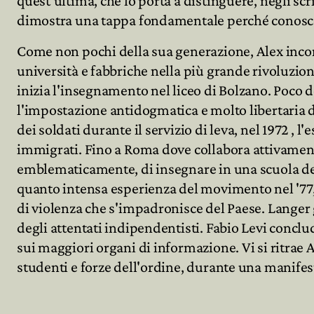
quest'ultima, che lo porta a distinguere, negli scr
dimostra una tappa fondamentale perché conosce Va
Come non pochi della sua generazione, Alex incont
università e fabbriche nella più grande rivoluzione
inizia l'insegnamento nel liceo di Bolzano. Poco 
l'impostazione antidogmatica e molto libertaria d
dei soldati durante il servizio di leva, nel 1972 ,
immigrati. Fino a Roma dove collabora attivamente
emblematicamente, di insegnare in una scuola della
quanto intensa esperienza del movimento nel '77, 
di violenza che s'impadronisce del Paese. Langer 
degli attentati indipendentisti. Fabio Levi concl
sui maggiori organi di informazione. Vi si ritrae 
studenti e forze dell'ordine, durante una manifes