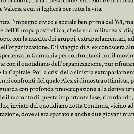
itti di allora, tra la chiesa come istituzione e la chi
leria a cui si legherà per tutta la vita.
ra l'impegno civico e sociale ben prima del '68, ma 
 dell'Europa postbellica, che la sua militanza si disp
dopo, con la nascita dei gruppi, extraparlamentari, a
ell'organizzazione. E il viaggio di Alex conoscerà a
 l'esperienza in Germania per confrontarsi con il movim
 con il quotidiano dell'organizzazione, pur rifiutand
 Capitale. Poi la crisi della sinistra extraparlament
nei confronti del quale Alex si dimostra ottimista, p
guarda con profonda preoccupazione alla deriva terro
ude il racconto di questa importante fase, ricordand
Alex, inviato del quotidiano Lotta Continua, vicino ad
tazione, dove si era sparato e anche due giovani mani