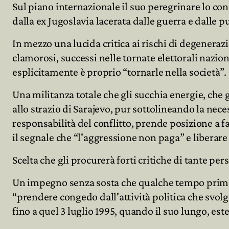
Sul piano internazionale il suo peregrinare lo c
dalla ex Jugoslavia lacerata dalle guerra e dalle pu
In mezzo una lucida critica ai rischi di degeneraz
clamorosi, successi nelle tornate elettorali naziona
esplicitamente è proprio “tornarle nella società”.
Una militanza totale che gli succhia energie, che g
allo strazio di Sarajevo, pur sottolineando la neces
responsabilità del conflitto, prende posizione a 
il segnale che “l'aggressione non paga” e liberare i
Scelta che gli procurerà forti critiche di tante p
Un impegno senza sosta che qualche tempo prima, 
“prendere congedo dall'attività politica che svol
fino a quel 3 luglio 1995, quando il suo lungo, est