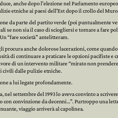
onduce, anche dopo l'elezione nel Parlamento europeo
lizie etniche ai paesi dell'Est dopo il crollo del Muro
ione da parte del partito verde (poi puntualmente veri
li se non sia il caso di sciogliersi e tornare a fare po
 Un “fare società” antelitteram.
li procura anche dolorose lacerazioni, come quando di 
sità di continuare a praticare le opzioni pacifiste e cr
favore di un intervento militare “mirato non prender
 civili dalle pulizie etniche.
ersone a lui legate profondamente.
nel settembre del 1993 lo aveva convinto a scrivere 
go con convinzione da decenni...”. Purtroppo una lett
enuante, viaggio arriverà al capolinea.