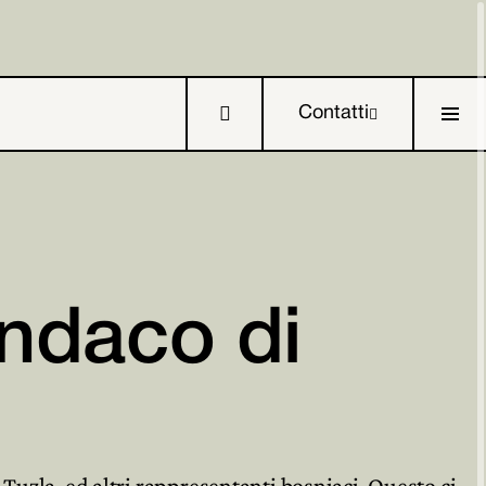

Contatti

indaco di



Tuzla, ed altri rappresentanti bosniaci. Questo ci