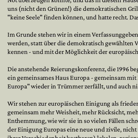
uns (nicht den Grünen!) die demokratischen Grill
"keine Seele" finden können, und hatte recht. Da
Im Grunde stehen wir in einem Verfassunggebend
werden, statt über die demokratisch gewählten 
kennen - und mit der Möglichkeit der europäisc
Die anstehende Reierungskonferenz, die 1996 beg
ein gemeinsames Haus Europa - gemeinsam mit Mit
Europa" wieder in Trümmer zerfällt, und auch nic
Wir stehen zur europäischen Einigung als fried
gemeinsam mehr Weisheit, mehr Rücksicht, mehr 
Enthemmung, wie wir sie in so vielen Fällen sch
der Einigung Europas eine neue und zivile, nich
ihrer Verschiedenheit kostbaren) lokalen, regio