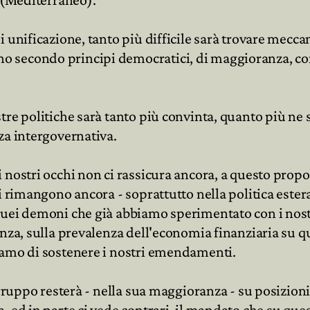
 unificazione, tanto più difficile sarà trovare meccan
 secondo principi democratici, di maggioranza, con 
re politiche sarà tanto più convinta, quanto più ne s
za intergovernativa.
 nostri occhi non ci rassicura ancora, a questo prop
 rimangono ancora - soprattutto nella politica estera e
uei demoni che già abbiamo sperimentato con i nostri
enza, sulla prevalenza dell'economia finanziaria su 
iamo di sostenere i nostri emendamenti.
 gruppo resterà - nella sua maggioranza - su posizioni
, ed in parte ci vede contrari, il mandato che su que