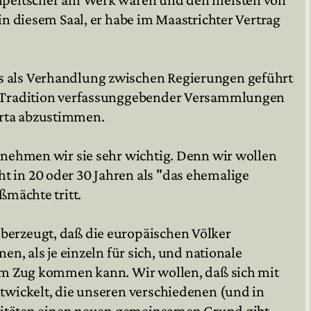
in diesem Saal, er habe im Maastrichter Vertrag
s als Verhandlung zwischen Regierungen geführt
en Tradition verfassunggebender Versammlungen
arta abzustimmen.
 nehmen wir sie sehr wichtig. Denn wir wollen
 in 20 oder 30 Jahren als "das ehemalige
ßmächte tritt.
berzeugt, daß die europäischen Völker
als je einzeln für sich, und nationale
zum Zug kommen kann. Wir wollen, daß sich mit
twickelt, die unseren verschiedenen (und in
entitäten einen neuen gemeinsamen Grund gibt.