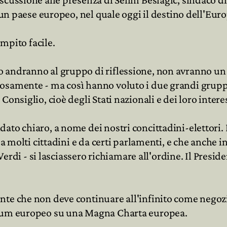
a un paese europeo, nel quale oggi il destino dell'Eu
pito facile.
 andranno al gruppo di riflessione, non avranno un 
samente - ma così hanno voluto i due grandi gruppi. 
onsiglio, cioè degli Stati nazionali e dei loro interes
dato chiaro, a nome dei nostri concittadini-elettori
 da molti cittadini e da certi parlamenti, e che anche
 Verdi - si lasciassero richiamare all'ordine. Il Presi
nte che non deve continuare all'infinito come negoz
ndum europeo su una Magna Charta europea.