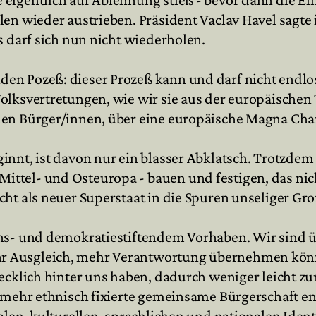
en wieder austrieben. Präsident Vaclav Havel sagte 
s darf sich nun nicht wiederholen.
en Pozeß: dieser Prozeß kann und darf nicht endlo
Volksvertretungen, wie wir sie aus der europäisch
hen Bürger/innen, über eine europäische Magna Ch
innt, ist davon nur ein blasser Abklatsch. Trotzdem
tel- und Osteuropa - bauen und festigen, das nicht
ht als neuer Superstaat in die Spuren unseliger Gro
ens- und demokratiestiftendem Vorhaben. Wir sind ü
Ausgleich, mehr Verantwortung übernehmen können, 
recklich hinter uns haben, dadurch weniger leicht 
t mehr ethnisch fixierte gemeinsame Bürgerschaft en
nalen, kulturellen, sprachlichen und nationalen Id