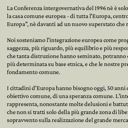
La Conferenza intergovernativa del 1996 nè è sol
la casa comune europea - di tutta l'Europa, centr
Europa", nè davanti ad un nuovo superstato che r
Noi sosteniamo l'integrazione europea come proge
saggezza, più riguardo, più equilibrio e più res
che tanta distruzione hanno seminato, potranno e
più determinata su base etnica, e che le nostre prez
fondamento comune.
I cittadini d'Europa hanno bisogno oggi, 50 anni 
obiettivo comune, di una speranza comune. L'integr
rappresenta, nonostante molte delusioni e battute
che non si tratti solo della più grande zona di li
sopravvento sulla realizzazione del grande merca