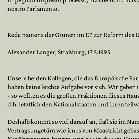
nostro Parlamento.
Rede namens der Grünen im EP zur Reform des 
Alexander Langer, Straßburg, 17.5.1995
Unsere beiden Kollegen, die das Europäische Par
haben keine leichte Aufgabe vor sich. Wir gebe
- so wollten es die großen Fraktionen dieses Hau
d.h. letztlich den Nationalstaaten und ihren tei
Deshalb kommt so viel darauf an, daß sie im Nam
Vertragsungetüm wie jenes von Maastricht gebas
Not überzeugen konnte, und das in diesem Hause