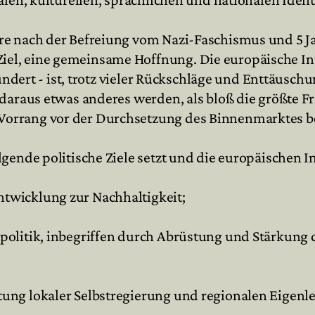
hre nach der Befreiung vom Nazi-Faschismus und 5
l, eine gemeinsame Hoffnung. Die europäische Int
hundert - ist, trotz vieler Rückschläge und Enttäusc
daraus etwas anderes werden, als bloß die größte F
Vorrang vor der Durchsetzung des Binnenmarktes
gende politische Ziele setzt und die europäischen I
twicklung zur Nachhaltigkeit;
olitik, inbegriffen durch Abrüstung und Stärkung d
ung lokaler Selbstregierung und regionalen Eigen