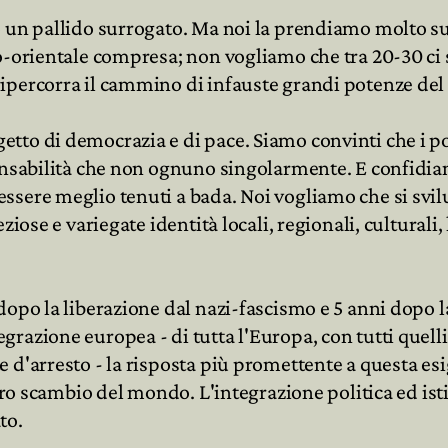
o un pallido surrogato. Ma noi la prendiamo molto su
o-orientale compresa; non vogliamo che tra 20-30 ci s
ipercorra il cammino di infauste grandi potenze del
tto di democrazia e di pace. Siamo convinti che i p
ponsabilità che non ognuno singolarmente. E confidia
ssere meglio tenuti a bada. Noi vogliamo che si svil
iose e variegate identità locali, regionali, culturali,
dopo la liberazione dal nazi-fascismo e 5 anni dopo l
azione europea - di tutta l'Europa, con tutti quelli 
 d'arresto - la risposta più promettente a questa esi
bero scambio del mondo. L'integrazione politica ed is
to.