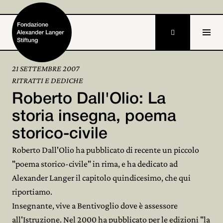

21 SETTEMBRE 2007
RITRATTI E DEDICHE
Home
Roberto Dall'Olio: La
Fondazione

storia insegna, poema
storico-civile
Attività e progetti

Roberto Dall'Olio ha pubblicato di recente un piccolo
Alexander Langer

"poema storico-civile" in rima, e ha dedicato ad
Alexander Langer il capitolo quindicesimo, che qui
Archivio

riportiamo.
Partecipa

Insegnante, vive a Bentivoglio dove è assessore
all'Istruzione. Nel 2000 ha pubblicato per le edizioni "la