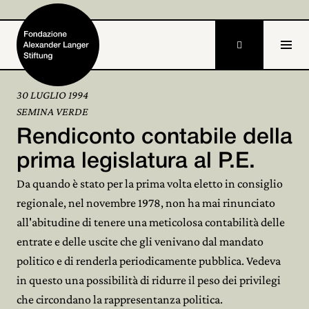

30 LUGLIO 1994
SEMINA VERDE
Home
Rendiconto contabile della
Fondazione

prima legislatura al P.E.
Da quando è stato per la prima volta eletto in consiglio
Attività e progetti

regionale, nel novembre 1978, non ha mai rinunciato
Alexander Langer

all'abitudine di tenere una meticolosa contabilità delle
entrate e delle uscite che gli venivano dal mandato
Archivio

politico e di renderla periodicamente pubblica. Vedeva
Partecipa
in questo una possibilità di ridurre il peso dei privilegi

che circondano la rappresentanza politica.