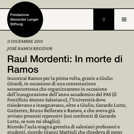

11 DICEMBRE 2015
JOSÉ RAMOS REGIDOR
Home
Raul Mordenti: In morte di
Fondazione

Ramos
Incontrai Ramos per la prima volta, grazie a Giulio
Attività e progetti

Girardi, in occasione di una contestazione
sessantottesca che organizzammo in occasione
Alexander Langer
dell’inaugurazione dell’anno accademico del PAS (il

Pontificio Ateneo Salesiano), l’Università dove
risiedevano e insegnavano, oltre a Giulio, Gerardo Lutte,
Archivio

Gutierrez, Bruno Bellerate e Ramos, e che aveva già
avviato processi repressivi (nei confronti di Gerardo
Partecipa
Lutte, se non mi sbaglio).

Ricordo l’aula magna gremita di salesiani professori e
studenti, ricordo Gianni Mattioli che chiedeva di poter