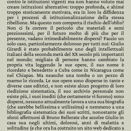
contro le istituzioni vigenti ma non hanno voluto mai
creare istituzioni alternative: troppo profonda, e ahimé
troppo storicamente motivata, era in loro la diffidenza
per i processi di istituzionalizzazione della stessa
ribellione. Ma questo non comporta il rischio dell’oblìo?
Non ci fa correre il pericolo che materiali e semi
preziosssimi, per il futuro molto di più che per il
presente, vadano irrimediabilmente dispersi? Faccio un
solo caso, particolarmente doloroso per tutti noi: Giulio
Girardi è stato probabilmente uno degli intellettuali
italiani della seconda metà del XX secolo più importanti
nel mondo; migliaia di persone hanno cambiato la
propria vita leggendo le sue opere, il suo nome è
ricordato e benedetto a Cuba come in Nicaragua come
nel Chiapas. Ma neanche una tomba o un pezzo di
marmo lo ricorda. Le sue opere sono disperse in tante e
diverse case editrici, e non esiste alcun progetto di loro
riedizione sistematica, il suo archivio personale non
esiste più, i suoi inediti (che certamente vi furono) sono
dispersi, nessuno attualmente lavora a una sua biografia
(che sarebbe bellissima e utilissima) e nemmeno a una
bibliografia sistematica dei suoi scritti, nonostante gli
sforzi affettuosi di Bruno Bellerate che accolse Giulio in
casa sua negli ultimi, dolorosi, anni di malattia e
solitudine (e che ora ha costruito un sito web dedicato a