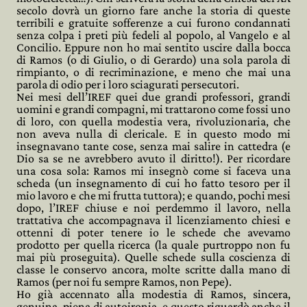
secolo dovrà un giorno fare anche la storia di queste
terribili e gratuite sofferenze a cui furono condannati
senza colpa i preti più fedeli al popolo, al Vangelo e al
Concilio. Eppure non ho mai sentito uscire dalla bocca
di Ramos (o di Giulio, o di Gerardo) una sola parola di
rimpianto, o di recriminazione, e meno che mai una
parola di odio per i loro sciagurati persecutori.
Nei mesi dell’IREF quei due grandi professori, grandi
uomini e grandi compagni, mi trattarono come fossi uno
di loro, con quella modestia vera, rivoluzionaria, che
non aveva nulla di clericale. E in questo modo mi
insegnavano tante cose, senza mai salire in cattedra (e
Dio sa se ne avrebbero avuto il diritto!). Per ricordare
una cosa sola: Ramos mi insegnò come si faceva una
scheda (un insegnamento di cui ho fatto tesoro per il
mio lavoro e che mi frutta tuttora); e quando, pochi mesi
dopo, l’IREF chiuse e noi perdemmo il lavoro, nella
trattativa che accompagnava il licenziamento chiesi e
ottenni di poter tenere io le schede che avevamo
prodotto per quella ricerca (la quale purtroppo non fu
mai più proseguita). Quelle schede sulla coscienza di
classe le conservo ancora, molte scritte dalla mano di
Ramos (per noi fu sempre Ramos, non Pepe).
Ho già accennato alla modestia di Ramos, sincera,
genuina, piena di autoironia, e questo riguardò anche il