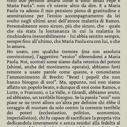
visto due persone amarsi come si sono amati Pepe e
Maria Paola”: non c’è niente altro da dire. E a Maria
Paola va adesso il mio pensiero pieno di gratitudine e
ammirazione per l’eroico accompagnamento da lei
svolto negli ultimi anni dell’atroce malattia di Ramos.
Personalmente sono sicuro, più che sicuro, che - quale
che sia stata la lontananza in cui la malattia lo
rinchiudeva inesorabilmente - lui abbia sentito sempre,
sempre fino all’ultimo, che Maria Paola era con lui, e che
lo amava.
Ho usato, con qualche tremore (ma con assoluta
convinzione), l’aggettivo “eroico” riferendomi a Maria
Paola. Noi, scottati some siamo dalla retorica del potere
(ahimé, anche del movimento operaio), abbiamo forti
remore a usare parole come queste, e conosciamo
l’ammonimento di Brecht: “Beati i popoli che non
hanno bisogno di eroi”. Ma, appunto, noi non siamo
affatto un popolo beato, e dunque di eroi come Ramos, o
Lutte, o Franzoni, o La Valle, o Girardi, abbiamo avuto,
ed abbiamo, un terribile bisogno. Se la parola “eroi” non
piace se ne trovi allora un’altra per definire chi ebbe il
coraggio di nuotare da solo contro la corrente terribile
dei poteri (ecclesiastico, politico, economico,
imperialistico), chi fu capace di sacrificare la propria vita
dedicandola interamente e senza residui alla fedeltà al