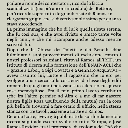
parlare a nome dei contestatori, ricordo la faccia
scandalizzata (ma più ancora incredula) del Rettore,
però ricordo soprattutto le grandi risate di Ramos, in
clergyman grigio, che si divertiva moltissimo per quanto
stava succedendo.
La prima immagine che ho di lui è quella risata serena,
che fu così sua, e che avrei rivisto e amato tante volte
negli anni, e che mi ricompare anche adesso mentre
scrivo di lui.
Dopo che la Chiesa dei Poletti e dei Benelli ebbe
fulminato i suoi provvedimenti di esclusione contro i
nostri professori salesiani, ritrovai Ramos all’IREF, un
istituto di ricerca sulla formazione dell’ENAIP-ACLI che
– grazie a Labor, a Gigi Covatta e a Gennaro Acquaviva –
aveva assunto lui, Lutte e il ragazzino che io ero per
svolgere una ricerca sulla coscienza di classe degli edili
romani. In quegli anni potevano succedere anche queste
cose meravigliose. Era il mio primo lavoro retribuito
(che fra l’altro permise ad Afra e a me di far nascere
nostra figlia Rosa usufruendo della mutua) ma la cosa
più bella fu trovarmi a fare orario di ufficio, nella stessa
stanza con tre tavoli, assieme a Lutte e a Ramos.
Gerardo Lutte, aveva già pubblicato la sua fondamentale
ricerca sugli adolescenti svolta in tutta Europa, e José
Ramos Regidor era il professore di teologia del PAS che