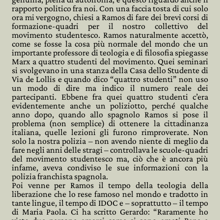
rapporto politico fra noi. Con una faccia tosta di cui solo
ora mi vergogno, chiesi a Ramos di fare dei brevi corsi di
formazione-quadri per il nostro collettivo del
movimento studentesco. Ramos naturalmente accettò,
come se fosse la cosa più normale del mondo che un
importante professore di teologia e di filosofia spiegasse
Marx a quattro studenti del movimento. Quei seminari
si svolgevano in una stanza della Casa dello Studente di
Via de Lollis e quando dico “quattro studenti” non uso
un modo di dire ma indico il numero reale dei
partecipanti. Ebbene fra quei quattro studenti c’era
evidentemente anche un poliziotto, perché qualche
anno dopo, quando allo spagnolo Ramos si pose il
problema (non semplice) di ottenere la cittadinanza
italiana, quelle lezioni gli furono rimproverate. Non
solo la nostra polizia – non avendo niente di meglio da
fare negli anni delle stragi – controllava le scuole-quadri
del movimento studentesco ma, ciò che è ancora più
infame, aveva condiviso le sue informazioni con la
polizia franchista spagnola.
Poi venne per Ramos il tempo della teologia della
liberazione che lo rese famoso nel mondo e tradotto in
tante lingue, il tempo di IDOC e – soprattutto – il tempo
di Maria Paola. Ci ha scritto Gerardo: “Raramente ho