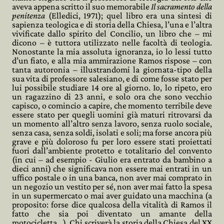
aveva appena scritto il suo memorabile
Il sacramento della
penitenza
(Elledici, 1971); quel libro era una sintesi di
sapienza teologica e di storia della Chiesa, l’una e l’altra
vivificate dallo spirito del Concilio, un libro che – mi
dicono – è tuttora utilizzato nelle facoltà di teologia.
Nonostante la mia assoluta ignoranza, io lo lessi tutto
d’un fiato, e alla mia ammirazione Ramos rispose – con
tanta autoronia – illustrandomi la giornata-tipo della
sua vita di professore salesiano, e di come fosse stato per
lui possibile studiare 14 ore al giorno. Io, lo ripeto, ero
un ragazzino di 23 anni, e solo ora che sono vecchio
capisco, o comincio a capire, che momento terribile deve
essere stato per quegli uomini già maturi ritrovarsi da
un momento all’altro senza lavoro, senza ruolo sociale,
senza casa, senza soldi, isolati e soli; ma forse ancora più
grave e più doloroso fu per loro essere stati proiettati
fuori dall’ambiente protetto e totalitario del convento
(in cui – ad esempio - Giulio era entrato da bambino a
dieci anni) che significava non essere mai entrati in un
uffico postale o in una banca, non aver mai comprato in
un negozio un vestito per sé, non aver mai fatto la spesa
in un supermercato o mai aver guidato una macchina (a
proposito: forse dice qualcosa della vitalità di Ramos il
fatto che sia poi diventato un amante della
motocicletta…). Chi scriverà la storia della Chiesa del XX