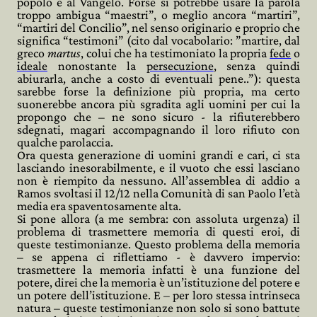
popolo e al Vangelo. Forse si potrebbe usare la parola
troppo ambigua “maestri”, o meglio ancora “martiri”,
“martiri del Concilio”, nel senso originario e proprio che
significa “testimoni” (cito dal vocabolario: ”martire, dal
greco
martus
, colui che ha testimoniato la propria
fede
o
ideale
nonostante la
persecuzione
,
senza quindi
abiurarla, anche a costo di eventuali pene..”): questa
sarebbe forse la definizione più propria, ma certo
suonerebbe ancora più sgradita agli uomini per cui la
propongo che – ne sono sicuro - la rifiuterebbero
sdegnati, magari accompagnando il loro rifiuto con
qualche parolaccia.
Ora questa generazione di uomini grandi e cari, ci sta
lasciando inesorabilmente, e il vuoto che essi lasciano
non è riempito da nessuno. All’assemblea di addio a
Ramos svoltasi il 12/12 nella Comunità di san Paolo l’età
media era spaventosamente alta.
Si pone allora (a me sembra: con assoluta urgenza) il
problema di trasmettere memoria di questi eroi, di
queste testimonianze. Questo problema della memoria
– se appena ci riflettiamo - è davvero impervio:
trasmettere la memoria infatti è una funzione del
potere, direi che la memoria è un’istituzione del potere e
un potere dell’istituzione. E – per loro stessa intrinseca
natura – queste testimonianze non solo si sono battute