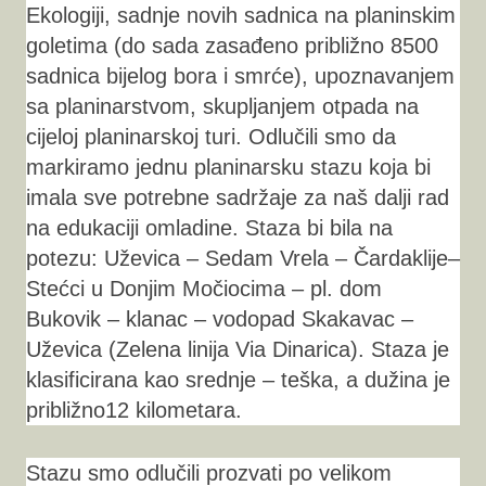
Ekologiji, sadnje novih sadnica na planinskim
goletima (do sada zasađeno približno 8500
sadnica bijelog bora i smrće), upoznavanjem
sa planinarstvom, skupljanjem otpada na
cijeloj planinarskoj turi. Odlučili smo da
markiramo jednu planinarsku stazu koja bi
imala sve potrebne sadržaje za naš dalji rad
na edukaciji omladine. Staza bi bila na
potezu: Uževica – Sedam Vrela – Čardaklije–
Stećci u Donjim Močiocima – pl. dom
Bukovik – klanac – vodopad Skakavac –
Uževica (Zelena linija Via Dinarica). Staza je
klasificirana kao srednje – teška, a dužina je
približno12 kilometara.
Stazu smo odlučili prozvati po velikom