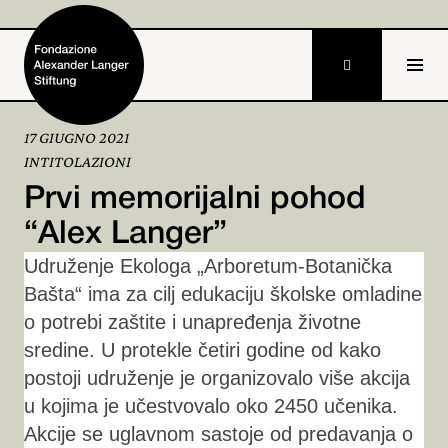

17 GIUGNO 2021
INTITOLAZIONI
Home
Prvi memorijalni pohod
Fondazione

“Alex Langer”
Udruženje Ekologa „Arboretum-Botanička
Attività e progetti

Bašta“ ima za cilj edukaciju školske omladine
Alexander Langer

o potrebi zaštite i unapređenja životne
sredine. U protekle četiri godine od kako
Archivio

postoji udruženje je organizovalo više akcija
Partecipa
u kojima je učestvovalo oko 2450 učenika.

Akcije se uglavnom sastoje od predavanja o