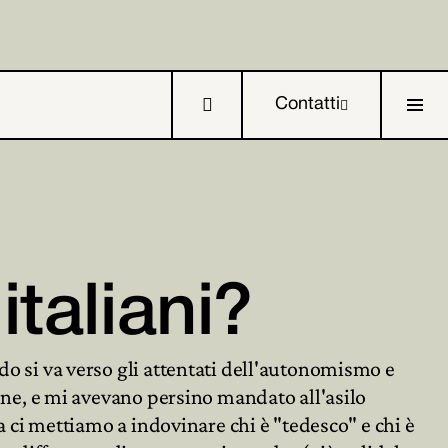

Contatti

taliani?

ndo si va verso gli attentati dell'autonomismo e

 bene, e mi avevano persino mandato all'asilo
da ci mettiamo a indovinare chi è "tedesco" e chi è
