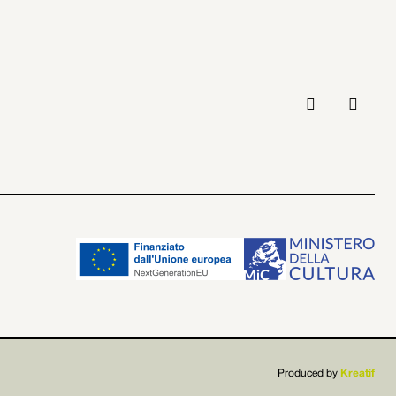



Produced by
Kreatif