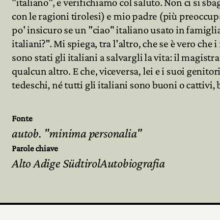
"italiano", e verifichiamo col saluto. Non ci si sb
con le ragioni tirolesi) e mio padre (più preoccupat
po' insicuro se un "ciao" italiano usato in famig
Archivio
italiani?". Mi spiega, tra l'altro, che se è vero che
sono stati gli italiani a salvargli la vita: il ma
Partecipa
qualcun altro. E che, viceversa, lei e i suoi genitor
tedeschi, né tutti gli italiani sono buoni o cattivi
Fonte
autob. "minima personalia"
Parole chiave
Alto Adige SüdtirolAutobiografia