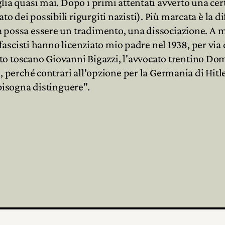
aglia quasi mai. Dopo i primi attentati avverto una ce
o dei possibili rigurgiti nazisti). Più marcata è la di
lia possa essere un tradimento, una dissociazione. 
 i fascisti hanno licenziato mio padre nel 1938, per via
gistrato toscano Giovanni Bigazzi, l'avvocato trentino
i, perché contrari all'opzione per la Germania di Hitler
, bisogna distinguere".