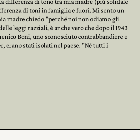
rta differenza di tono tra mia madre (più solidale
fferenza di toni in famiglia e fuori. Mi sento un
A mia madre chiedo "perché noi non odiamo gli

 delle leggi razziali, è anche vero che dopo il 1943
 Domenico Boni, uno sconosciuto contrabbandiere e

, erano stati isolati nel paese. "Né tutti i