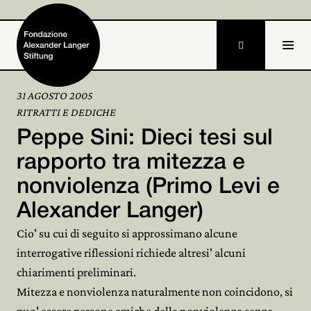

31 AGOSTO 2005
RITRATTI E DEDICHE
Home
Peppe Sini: Dieci tesi sul
Fondazione

rapporto tra mitezza e
nonviolenza (Primo Levi e
Attività e progetti

Alexander Langer)
Alexander Langer

Cio' su cui di seguito si approssimano alcune
Archivio

interrogative riflessioni richiede altresi' alcuni
chiarimenti preliminari.
Partecipa

Mitezza e nonviolenza naturalmente non coincidono, si