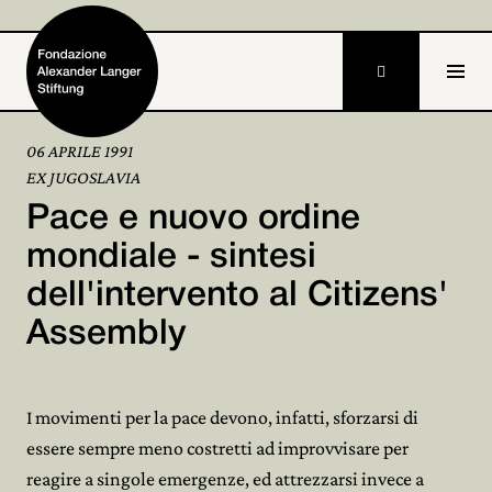

06 APRILE 1991
EX JUGOSLAVIA
Home
Pace e nuovo ordine
Fondazione

mondiale - sintesi
dell'intervento al Citizens'
Attività e progetti

Assembly
Alexander Langer

Archivio

I movimenti per la pace devono, infatti, sforzarsi di
Partecipa
essere sempre meno costretti ad improvvisare per

reagire a singole emergenze, ed attrezzarsi invece a