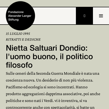

15 LUGLIO 1995
RITRATTI E DEDICHE
Home
Nietta Saltuari Dondio:
Fondazione

l'uomo buono, il politico
filosofo
Attività e progetti

Sulle ceneri della Seconda Guerra Mondiale è nata una
Alexander Langer

coscienza nuova. Un desiderio di non più violenza.
Pacifismo ed ecologia si sono incontrati. Hanno
Archivio

prodotto aggregazioni dapprima associative, poi anche
Partecipa

politiche e sono nati i Verdi. vi è inventiva, si va
controcorrente anche con spettacolarità. si batte un