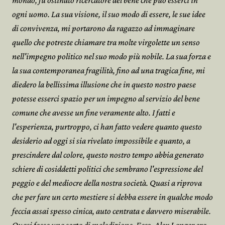
mondo, fu ostinato ricercatore del bene che può esserci in
ogni uomo. La sua visione, il suo modo di essere, le sue idee
di convivenza, mi portarono da ragazzo ad immaginare
quello che potreste chiamare tra molte virgolette un senso
nell'impegno politico nel suo modo più nobile. La sua forza e
la sua contemporanea fragilità, fino ad una tragica fine, mi
diedero la bellissima illusione che in questo nostro paese
potesse esserci spazio per un impegno al servizio del bene
comune che avesse un fine veramente alto. I fatti e
l'esperienza, purtroppo, ci han fatto vedere quanto questo
desiderio ad oggi si sia rivelato impossibile e quanto, a
prescindere dal colore, questo nostro tempo abbia generato
schiere di cosiddetti politici che sembrano l'espressione del
peggio e del mediocre della nostra società. Quasi a riprova
che per fare un certo mestiere si debba essere in qualche modo
feccia assai spesso cinica, auto centrata e davvero miserabile.