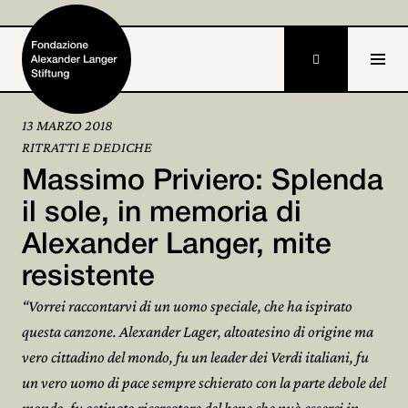

13 MARZO 2018
RITRATTI E DEDICHE
Home
Massimo Priviero: Splenda
Fondazione

il sole, in memoria di
Alexander Langer, mite
Attività e progetti

resistente
Alexander Langer

“Vorrei raccontarvi di un uomo speciale, che ha ispirato
Archivio

questa canzone. Alexander Lager, altoatesino di origine ma
vero cittadino del mondo, fu un leader dei Verdi italiani, fu
Partecipa

un vero uomo di pace sempre schierato con la parte debole del