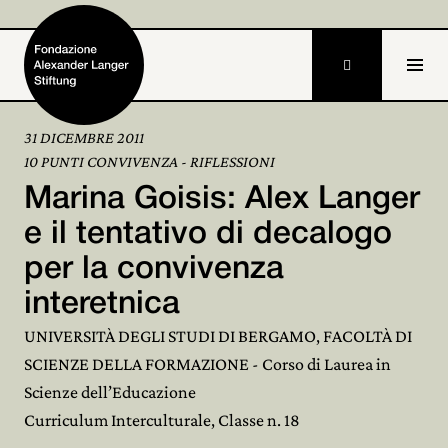

31 DICEMBRE 2011
10 PUNTI CONVIVENZA - RIFLESSIONI
Home
Marina Goisis: Alex Langer
Fondazione

e il tentativo di decalogo
per la convivenza
Attività e progetti

interetnica
Alexander Langer

UNIVERSITÀ DEGLI STUDI DI BERGAMO, FACOLTÀ DI
Archivio

SCIENZE DELLA FORMAZIONE - Corso di Laurea in
Scienze dell’Educazione
Partecipa

Curriculum Interculturale, Classe n. 18