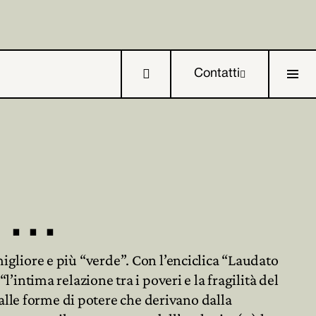

Contatti

i …

migliore e più “verde”. Con l’enciclica “Laudato

’intima relazione tra i poveri e la fragilità del
alle forme di potere che derivano dalla
