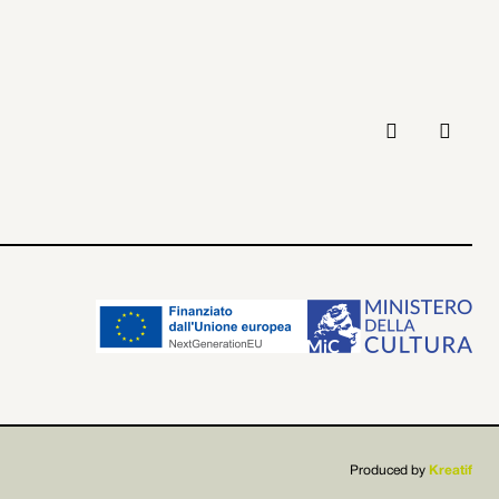



Produced by
Kreatif