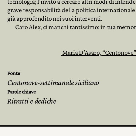
tecnologia; l’invito a cercare altri modi di intend
grave responsabilità della politica internazionale 
già approfondito nei suoi interventi.
Archivio
Caro Alex, ci manchi tantissimo: in tua memoria,
Partecipa
Maria D’Asaro, “Centonove” 
Fonte
Centonove-settimanale siciliano
Parole chiave
Ritratti e dediche