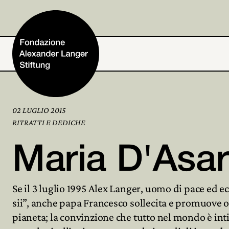
02 LUGLIO 2015
Home
RITRATTI E DEDICHE
Maria D'Asar
Fondazione
Se il 3 luglio 1995 Alex Langer, uomo di pace ed e
Attività e progetti
sii”, anche papa Francesco sollecita e promuove oggi
pianeta; la convinzione che tutto nel mondo è int
Alexander Langer