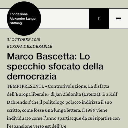

31 OTTOBRE 2018
EUROPA DESIDERABILE
Home
Marco Bascetta: Lo
Fondazione

specchio sfocato della
democrazia
Attività e progetti

TEMPI PRESENTI. «Controrivoluzione. La disfatta
Alexander Langer

dell’Europa liberale» di Jan Zielonka (Laterza). È a Ralf
Dahrendorf che il politologo polacco indirizza il suo
Archivio

scritto, come fosse una lunga lettera. Il 1989 viene
Partecipa

individuato come l’anno spartiacque da cui ripartire con
l’espansione verso est dell’Ue