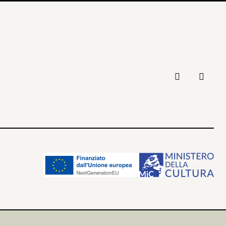


