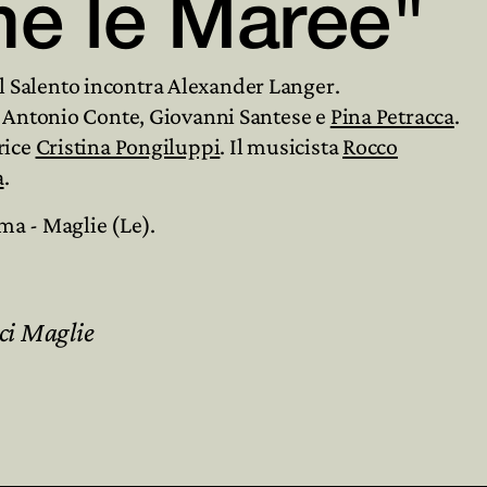
me le Maree"

 Salento incontra Alexander Langer.
o Antonio Conte, Giovanni Santese e
Pina Petracca
.

rice
Cristina Pongiluppi
. Il musicista
Rocco
a
.
ma - Maglie (Le).
ci Maglie