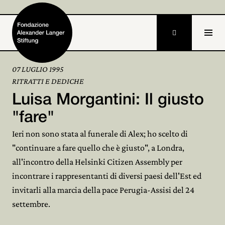

07 LUGLIO 1995
RITRATTI E DEDICHE
Home
Luisa Morgantini: Il giusto
Fondazione

"fare"
Ieri non sono stata al funerale di Alex; ho scelto di
Attività e progetti

"continuare a fare quello che è giusto", a Londra,
Alexander Langer

all'incontro della Helsinki Citizen Assembly per
incontrare i rappresentanti di diversi paesi dell'Est ed
Archivio

invitarli alla marcia della pace Perugia-Assisi del 24
Partecipa
settembre.
