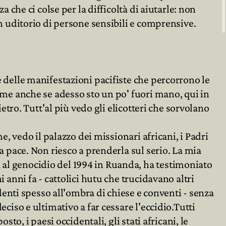
a che ci colse per la difficoltà di aiutarle: non
n uditorio di persone sensibili e comprensive.
 delle manifestazioni pacifiste che percorrono le
 me anche se adesso sto un po' fuori mano, qui in
ietro. Tutt'al più vedo gli elicotteri che sorvolano
e, vedo il palazzo dei missionari africani, i Padri
a pace. Non riesco a prenderla sul serio. La mia
l genocidio del 1994 in Ruanda, ha testimoniato
 anni fa - cattolici hutu che trucidavano altri
identi spesso all'ombra di chiese e conventi - senza
ciso e ultimativo a far cessare l'eccidio.Tutti
sto, i paesi occidentali, gli stati africani, le