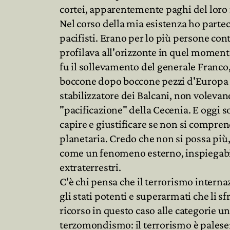
cortei, apparentemente paghi del loro
Nel corso della mia esistenza ho parte
pacifisti. Erano per lo più persone cont
profilava all'orizzonte in quel momen
fu il sollevamento del generale Franc
boccone dopo boccone pezzi d'Europa vo
stabilizzatore dei Balcani, non volevan
"pacificazione" della Cecenia. E oggi so
capire e giustificare se non si compre
planetaria. Credo che non si possa più,
come un fenomeno esterno, inspiegabil
extraterrestri.
C'è chi pensa che il terrorismo internaz
gli stati potenti e superarmati che li 
ricorso in questo caso alle categorie u
terzomondismo: il terrorismo è palesem