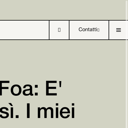

Contatti

Foa: E'

ì. I miei

