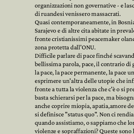
organizzazioni non governative - e las
di ruandesi venissero massacrati.
Quasi contemporaneamente, in Bosnia, 
Sarajevo e di altre cita abitate in pre
fronte cristianissimi peacemaker olande
zona protetta dall'ONU.
Difficile parlare di pace finché scavan
bellissima parola, pace, il contrario di
la pace, la pace permanente, la pace un
esprimere un'altra delle utopie che inf
fronte a tutta la violenza che c'è o s
basta schierarsi per la pace, ma bisog
anche coprire miopia, apatia,amore del 
si definisce "status quo". Non ci rendi
quando assistiamo, o sappiamo che lon
violenze e sopraffazioni? Queste sono