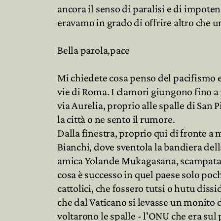
ancora il senso di paralisi e di impotenz
eravamo in grado di offrire altro che u
Bella parola,pace
Mi chiedete cosa penso del pacifismo e
vie di Roma. I clamori giungono fino a
via Aurelia, proprio alle spalle di San P
la città o ne sento il rumore.
Dalla finestra, proprio qui di fronte a m
Bianchi, dove sventola la bandiera dell
amica Yolande Mukagasana, scampata a
cosa è successo in quel paese solo pochi
cattolici, che fossero tutsi o hutu diss
che dal Vaticano si levasse un monito de
voltarono le spalle - l'ONU che era sul po