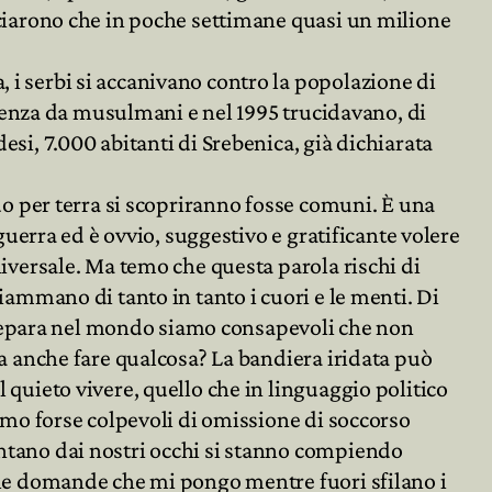
ciarono che in poche settimane quasi un milione
i serbi si accanivano contro la popolazione di
valenza da musulmani e nel 1995 trucidavano, di
si, 7.000 abitanti di Srebenica, già dichiarata
do per terra si scopriranno fosse comuni. È una
 guerra ed è ovvio, suggestivo e gratificante volere
iversale. Ma temo che questa parola rischi di
iammano di tanto in tanto i cuori e le menti. Di
i prepara nel mondo siamo consapevoli che non
na anche fare qualcosa? La bandiera iridata può
quieto vivere, quello che in linguaggio politico
amo forse colpevoli di omissione di soccorso
tano dai nostri occhi si stanno compiendo
 le domande che mi pongo mentre fuori sfilano i