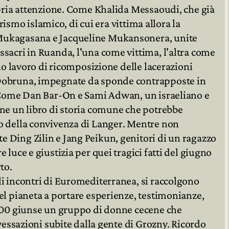
opria attenzione. Come Khalida Messaoudi, che già
orismo islamico, di cui era vittima allora la
Mukagasana e Jacqueline Mukansonera, unite
sacri in Ruanda, l'una come vittima, l'altra come
duo lavoro di ricomposizione delle lacerazioni
Dobruna, impegnate da sponde contrapposte in
. Come Dan Bar-On e Sami Adwan, un israeliano e
me un libro di storia comune che potrebbe
o della convivenza di Langer. Mentre non
 Ding Zilin e Jang Peikun, genitori di un ragazzo
luce e giustizia per quei tragici fatti del giugno
to.
i incontri di Euromediterranea, si raccolgono
el pianeta a portare esperienze, testimonianze,
2000 giunse un gruppo di donne cecene che
 vessazioni subite dalla gente di Grozny. Ricordo