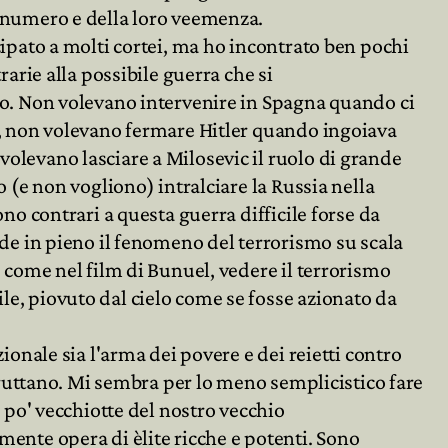
 numero e della loro veemenza.
cipato a molti cortei, ma ho incontrato ben pochi
rarie alla possibile guerra che si
to. Non volevano intervenire in Spagna quando ci
o, non volevano fermare Hitler quando ingoiava
levano lasciare a Milosevic il ruolo di grande
o (e non vogliono) intralciare la Russia nella
no contrari a questa guerra difficile forse da
nde in pieno il fenomeno del terrorismo su scala
 come nel film di Bunuel, vedere il terrorismo
e, piovuto dal cielo come se fosse azionato da
ionale sia l'arma dei povere e dei reietti contro
sfruttano. Mi sembra per lo meno semplicistico fare
n po' vecchiotte del nostro vecchio
ente opera di èlite ricche e potenti. Sono