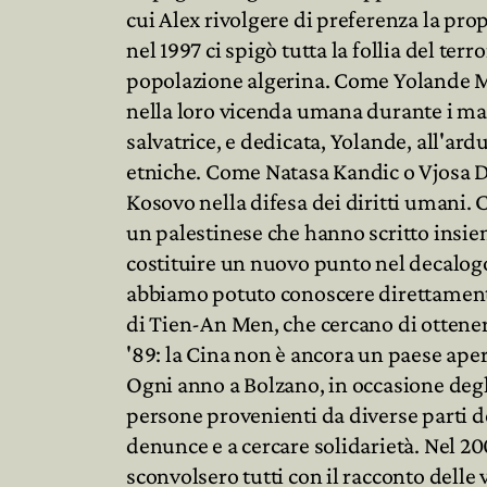
cui Alex rivolgere di preferenza la pr
nel 1997 ci spigò tutta la follia del terr
popolazione algerina. Come Yolande 
nella loro vicenda umana durante i mas
salvatrice, e dedicata, Yolande, all'ar
etniche. Come Natasa Kandic o Vjosa 
Kosovo nella difesa dei diritti umani
un palestinese che hanno scritto insie
costituire un nuovo punto nel decalog
abbiamo potuto conoscere direttamente
di Tien-An Men, che cercano di ottenere 
'89: la Cina non è ancora un paese aper
Ogni anno a Bolzano, in occasione degl
persone provenienti da diverse parti d
denunce e a cercare solidarietà. Nel 
sconvolsero tutti con il racconto delle