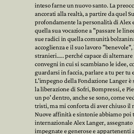
inteso farne un nuovo santo. La preocc
ancorati alla realtà, a partire da quel 
profondamente la personalità di Alex e 
quella sua vocazione a "passare le linee
sue radici in quella comunità bolzanina
accoglienza e il suo lavoro "benevole",
stranieri….. perché capace di alternare 
convegni in cui si scambiano le idee, co
guardarsi in faccia, parlare a tu per t
L'impegno della Fondazione Langer è st
la liberazione di Sofri, Bompressi, e Pie
un po' dentro, anche se sono, come ved
tristi, ma mi conforta di aver chiuso il
Nuove affinità e sintonie abbiamo poi 
internazionale Alex Langer, assegnato
impegnate e generose e appartenenti a 