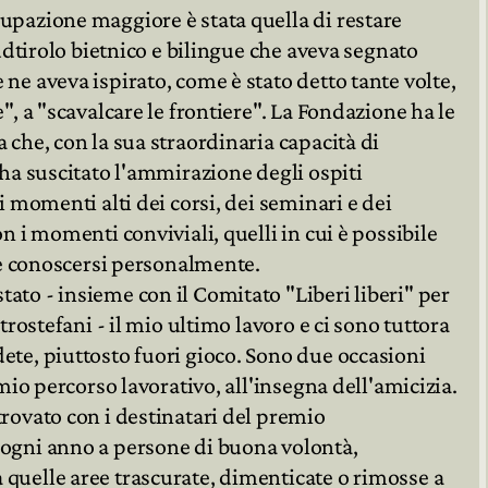
upazione maggiore è stata quella di restare
Sudtirolo bietnico e bilingue che aveva segnato
ne aveva ispirato, come è stato detto tante volte,
", a "scavalcare le frontiere". La Fondazione ha le
 che, con la sua straordinaria capacità di
 ha suscitato l'ammirazione degli ospiti
i momenti alti dei corsi, dei seminari e dei
n i momenti conviviali, quelli in cui è possibile
u e conoscersi personalmente.
ato - insieme con il Comitato "Liberi liberi" per
trostefani - il mio ultimo lavoro e ci sono tuttora
ete, piuttosto fuori gioco. Sono due occasioni
 mio percorso lavorativo, all'insegna dell'amicizia.
trovato con i destinatari del premio
 ogni anno a persone di buona volontà,
quelle aree trascurate, dimenticate o rimosse a