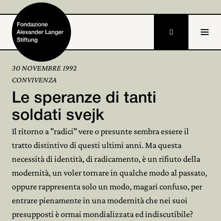

30 NOVEMBRE 1992
CONVIVENZA
Home
Le speranze di tanti
Fondazione

soldati svejk
Il ritorno a "radici" vere o presunte sembra essere il
Attività e progetti

tratto distintivo di questi ultimi anni. Ma questa
Alexander Langer

necessità di identità, di radicamento, è un rifiuto della
modernità, un voler tornare in qualche modo al passato,
Archivio

oppure rappresenta solo un modo, magari confuso, per
Partecipa
entrare pienamente in una modernità che nei suoi

presupposti è ormai mondializzata ed indiscutibile?