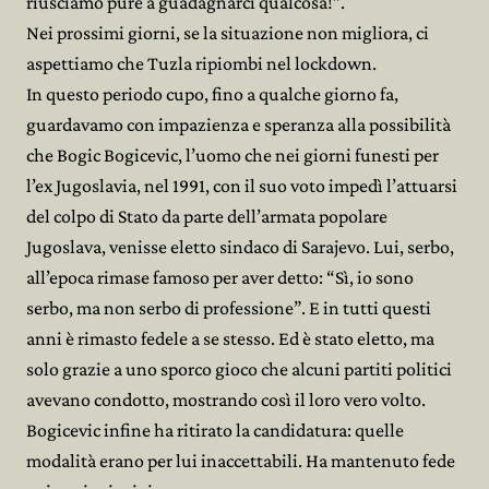
riusciamo pure a guadagnarci qualcosa!”.
Nei prossimi giorni, se la situazione non migliora, ci
aspettiamo che Tuzla ripiombi nel lockdown.
In questo periodo cupo, fino a qualche giorno fa,
guardavamo con impazienza e speranza alla possibilità
che Bogic Bogicevic, l’uomo che nei giorni funesti per
l’ex Jugoslavia, nel 1991, con il suo voto impedì l’attuarsi
del colpo di Stato da parte dell’armata popolare
Jugoslava, venisse eletto sindaco di Sarajevo. Lui, serbo,
all’epoca rimase famoso per aver detto: “Sì, io sono
serbo, ma non serbo di professione”. E in tutti questi
anni è rimasto fedele a se stesso. Ed è stato eletto, ma
solo grazie a uno sporco gioco che alcuni partiti politici
avevano condotto, mostrando così il loro vero volto.
Bogicevic infine ha ritirato la candidatura: quelle
modalità erano per lui inaccettabili. Ha mantenuto fede