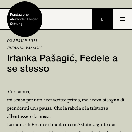

02 APRILE 2021
IRFANKA PASAGIC
Home
Irfanka Pašagić, Fedele a
Fondazione

se stesso
Attività e progetti

Cari amici,
Alexander Langer

mi scuso per non aver scritto prima, ma avevo bisogno di
Archivio

prendermi una pausa. Che la rabbia e la tristezza
allentassero la presa.
Partecipa

La morte di Enam e il modo in cui è stato seguito dai