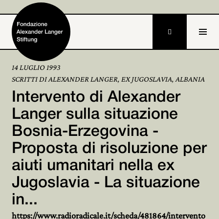

14 LUGLIO 1993
SCRITTI DI ALEXANDER LANGER, EX JUGOSLAVIA, ALBANIA
Home
Intervento di Alexander
Fondazione

Langer sulla situazione
Bosnia-Erzegovina -
Attività e progetti

Proposta di risoluzione per
Alexander Langer

aiuti umanitari nella ex
Archivio

Jugoslavia - La situazione
Partecipa
in...

https://www.radioradicale.it/scheda/481864/intervento