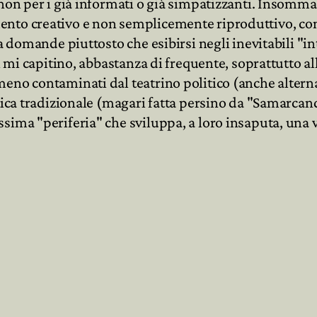
non per i già informati o già simpatizzanti. Insomma: 
nto creativo e non semplicemente riproduttivo, con u
a domande piuttosto che esibirsi negli inevitabili "in
i mi capitino, abbastanza di frequente, soprattutto all
eno contaminati dal teatrino politico (anche alterna
itica tradizionale (magari fatta persino da "Samarca
ima "periferia" che sviluppa, a loro insaputa, una vi