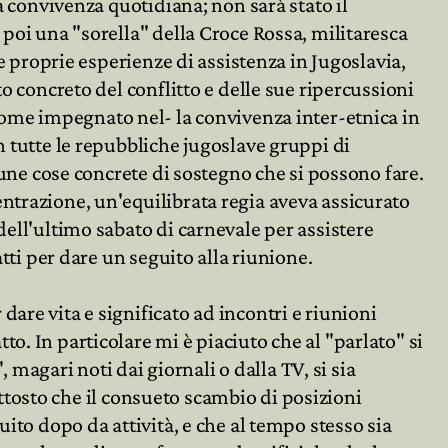
a convivenza quotidiana; non sarà stato il
 poi una "sorella" della Croce Rossa, militaresca
le proprie esperienze di assistenza in Jugoslavia,
o concreto del conflitto e delle sue ripercussioni
oto come impegnato nel- la convivenza inter-etnica in
n tutte le repubbliche jugoslave gruppi di
lcune cose concrete di sostegno che si possono fare.
ntrazione, un'equilibrata regia aveva assicurato
dell'ultimo sabato di carnevale per assistere
tti per dare un seguito alla riunione.
are vita e significato ad incontri e riunioni
o. In particolare mi è piaciuto che al "parlato" si
, magari noti dai giornali o dalla TV, si sia
iuttosto che il consueto scambio di posizioni
uito dopo da attività, e che al tempo stesso sia