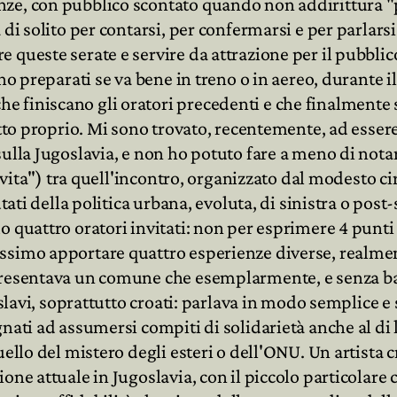
nze, con pubblico scontato quando non addirittura "
 di solito per contarsi, per confermarsi e per parlar
queste serate e servire da attrazione per il pubblico
no preparati se va bene in treno o in aereo, durante il
finiscano gli oratori precedenti e che finalmente sc
atto proprio. Mi sono trovato, recentemente, ad essere
ulla Jugoslavia, e non ho potuto fare a meno di nota
i vita") tra quell'incontro, organizzato dal modesto ci
tati della politica urbana, evoluta, di sinistra o post
 quattro oratori invitati: non per esprimere 4 punti 
ssimo apportare quattro esperienze diverse, realmen
presentava un comune che esemplarmente, e senza bad
goslavi, soprattutto croati: parlava in modo semplice 
nati ad assumersi compiti di solidarietà anche al di 
ello del mistero degli esteri o dell'ONU. Un artista c
ne attuale in Jugoslavia, con il piccolo particolare c