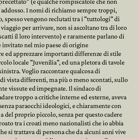
precettato" (e qualche rompiscatole che non
si addosso. I nomi di richiamo sempre troppi,
, spesso vengono reclutati tra i "tuttologi" di

 viaggio per arrivare, non si ascoltano tra di loro
atti il loro intervento) e raramente parlano di

 invitato nel mio paese di origine
re ed apprezzare importanti differenze di stile
rcolo locale "Juvenilia", ed una pletora di tavole
-sinistra. Voglio raccontare qualcosa di
di vista differenti, ma più o meno scontati, sullo
te vissute ed impegnate. Il sindaco di
are troppo a critiche interne ed esterne, aveva
e senza paraocchi ideologici, e chiaramente con
la del proprio piccolo, senza per questo cadere
roato tra i croati meno nazionalisti che io abbia
he si trattava di persona che da alcuni anni vive