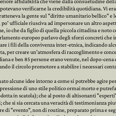
periore affidabilità che viene dalla consuetudine dell
otevano verificarne la credibilità quotidiana. Vi era
ratteneva la gente sul "diritto umanitario bellico" e 
 po' ufficiale riusciva ad impersonare un altro aspett
infine, io che da figlio di quella piccola cittadina e n
arlamento europeo parlavo degli sforzi concreti che i
are i fili della convivenza inter-etnica, indicando a
ata, per creare un'atmosfera di raccoglimento e conce
taliana e ben 85 persone erano venute, nel dopo-cena 
ando il circolo promotore a stabilire i necessari conta
to alcune idee intorno a come si potrebbe agire per d
essione di uno stile politico ormai morto e putrefatt
dotta in scatola); che al posto di altisonanti "esperti"
ili; che si sia cercata una veracità di testimonianza p
re di "evento", non di routine, preparato prima e seg