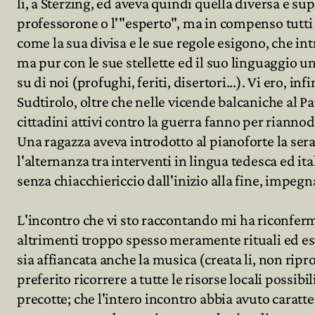
li, a Sterzing, ed aveva quindi quella diversa e su
professorone o l'"esperto", ma in compenso tutti p
come la sua divisa e le sue regole esigono, che int
ma pur con le sue stellette ed il suo linguaggio un
su di noi (profughi, feriti, disertori...). Vi ero, 
Sudtirolo, oltre che nelle vicende balcaniche al P
cittadini attivi contro la guerra fanno per riannod
Una ragazza aveva introdotto al pianoforte la ser
l'alternanza tra interventi in lingua tedesca ed i
senza chiacchiericcio dall'inizio alla fine, impegn
L'incontro che vi sto raccontando mi ha riconferma
altrimenti troppo spesso meramente rituali ed espr
sia affiancata anche la musica (creata li, non ripro
preferito ricorrere a tutte le risorse locali possib
precotte; che l'intero incontro abbia avuto caratte