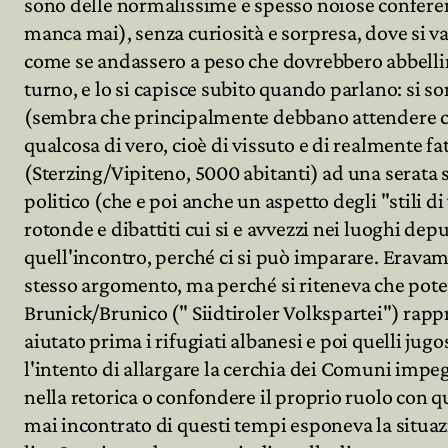
sono delle normalissime e spesso noiose confere
manca mai), senza curiosità e sorpresa, dove si va
come se andassero a peso che dovrebbero abbellire 
Archivio
turno, e lo si capisce subito quando parlano: si so
(sembra che principalmente debbano attendere che 
Partecipa
qualcosa di vero, cioè di vissuto e di realmente f
(Sterzing/Vipiteno, 5000 abitanti) ad una serata s
politico (che e poi anche un aspetto degli "stili d
rotonde e dibattiti cui si e avvezzi nei luoghi depu
quell'incontro, perché ci si può imparare. Eravamo
stesso argomento, ma perché si riteneva che pote
Brunick/Brunico (" Siidtiroler Volkspartei") rap
aiutato prima i rifugiati albanesi e poi quelli ju
l'intento di allargare la cerchia dei Comuni impeg
nella retorica o confondere il proprio ruolo con qu
mai incontrato di questi tempi esponeva la situazio