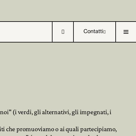

Contatti


i" (i verdi, gli alternativi, gli impegnati, i

titi che promuoviamo o ai quali partecipiamo,
