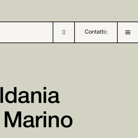

Contatti

ldania

a Marino

