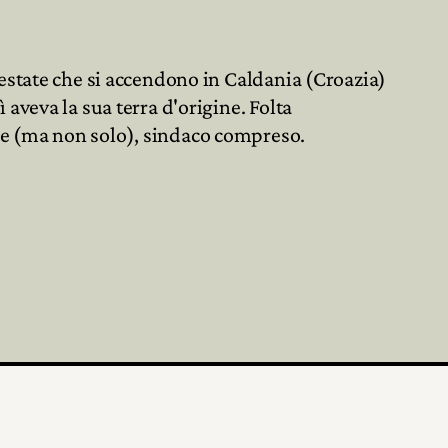

o estate che si accendono in Caldania (Croazia)
ì aveva la sua terra d'origine. Folta

le (ma non solo), sindaco compreso.